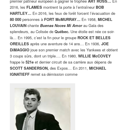
premier patineur européen à gagner le trophée
ART ROSS…
En
2016, les
FLAMES
montrent la porte à l’entraîneur
BOB
HARTLEY…
En 2016, les feux de forêt forcent l’évacuation de
80 000
personnes à
FORT McMURRAY…
En 1958,
MICHEL
LOUVAIN
chante
Buenas Noces Mi Amor
au Gala des
splendeurs, au Colisée de
Québec.
Une étoile est née ce soir-
là… En 1995, c’est la fin pour le groupe
ROCK ET BELLES
OREILLES
après une aventure de 14 ans… En 1936,
JOE
DiMAGGIO
joue son premier match avec les Yankees et obtient
3 coups sûrs, dont un triple…. En 1980,
WILLIE McCOVEY
frappe le
521e
et dernier circuit de sa carrière aux dépens de
SCOTT SANDERSON,
des Expos… En 2011,
MICHAEL
IGNATIEFF
remet sa démission comme