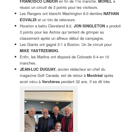
FRANCISCO LINDOR
en fin de 11e manche.
MOREL
a
réussi un circuit de 3 points pour les visiteurs.
Les Rangers ont blanchi Washington 6-0 derrière
NATHAN
EOVALDI
et un trio de releveurs.
Houston a battu Cleveland 8-2.
JON SINGLETON
a produit
3 points pour les Astros qui tentent de grimper au
classement après un affreux début de campagne.
Les Giants ont gagné 3-1 à Boston. Un 3e circuit pour
MIKE YASTRZEMSKI.
Enfin, les Marlins ont disposé de Colorado 5-4 en 10
manches.
JEAN-LUC DUGUAY,
ancien rédacteur en chef du
magazine Golf Canada, est de retour à
Montréal
après
avoir vécu à
Verchères
pendant 32 ans. Il se dit très