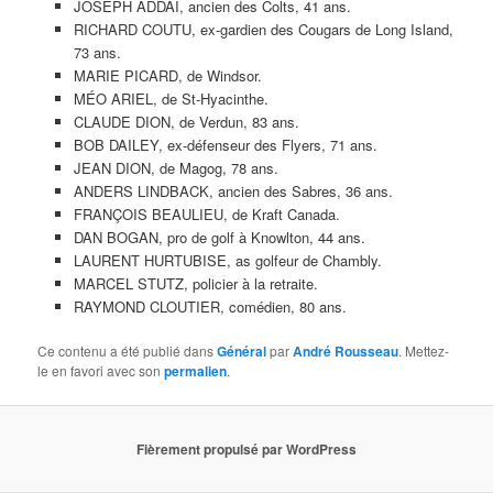
JOSEPH ADDAI, ancien des Colts, 41 ans.
RICHARD COUTU, ex-gardien des Cougars de Long Island,
73 ans.
MARIE PICARD, de Windsor.
MÉO ARIEL, de St-Hyacinthe.
CLAUDE DION, de Verdun, 83 ans.
BOB DAILEY, ex-défenseur des Flyers, 71 ans.
JEAN DION, de Magog, 78 ans.
ANDERS LINDBACK, ancien des Sabres, 36 ans.
FRANÇOIS BEAULIEU, de Kraft Canada.
DAN BOGAN, pro de golf à Knowlton, 44 ans.
LAURENT HURTUBISE, as golfeur de Chambly.
MARCEL STUTZ, policier à la retraite.
RAYMOND CLOUTIER, comédien, 80 ans.
Ce contenu a été publié dans
Général
par
André Rousseau
. Mettez-
le en favori avec son
permalien
.
Fièrement propulsé par WordPress