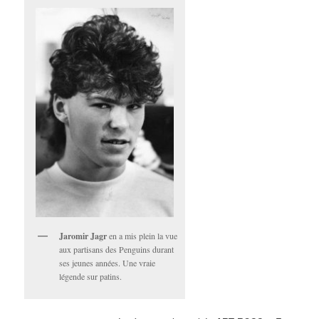
Jaromir Jagr
en a mis plein la vue
aux partisans des Penguins durant
ses jeunes années. Une vraie
légende sur patins.