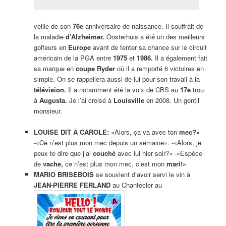
veille de son
76e
anniversaire de naissance. Il souffrait de
la maladie
d’Alzheimer.
Oosterhuis a été un des meilleurs
golfeurs en
Europe
avant de tenter sa chance sur le circuit
américain de la PGA entre
1975
et
1986.
Il a également fait
sa marque en
coupe Ryder
où il a remporté 6 victoires en
simple. On se rappellera aussi de lui pour son travail à la
télévision.
Il a notamment été la voix de CBS au
17e
trou
à
Augusta.
Je l’ai croisé à
Louisville
en 2008. Un gentil
monsieur.
LOUISE DIT À
CAROLE:
«Alors, ça va avec ton
mec?»
-«Ce n’est plus mon mec depuis un semaine». -«Alors, je
peux te dire que j’ai
couché
avec lui hier soir?» -«Espèce
de
vache,
ce n’est plus mon mec, c’est mon
mari!»
MARIO BRISEBOIS
se souvient d’avoir servi le vin à
JEAN-PIERRE FERLAND
au Chantecler au