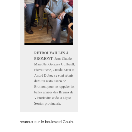
RETROUVAILLES À
BROMONT:
Jean-Claude
Marcotte, Georges Guilbault,
Pierre Piché, Claude Alain et
André Dubuc se sont réunis
dans un resto italien de
Bromont pour se rappeler les
belles années des
Bruins
de
Victoriaville et de la Ligue
Senior
provinciale.
heureux sur le boulevard Gouin.