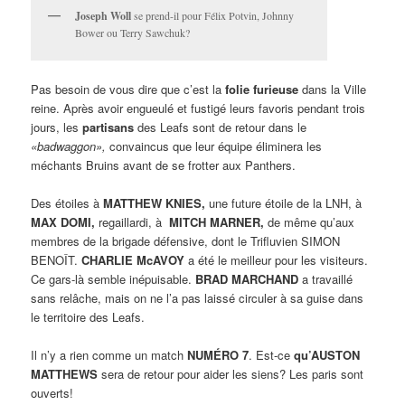
Joseph Woll
se prend-il pour Félix Potvin, Johnny
Bower ou Terry Sawchuk?
Pas besoin de vous dire que c’est la
folie furieuse
dans la Ville
reine. Après avoir engueulé et fustigé leurs favoris pendant trois
jours, les
partisans
des Leafs sont de retour dans le
«badwaggon»,
convaincus que leur équipe éliminera les
méchants Bruins avant de se frotter aux Panthers.
Des étoiles à
MATTHEW KNIES,
une future étoile de la LNH, à
MAX DOMI,
regaillardi, à
MITCH MARNER,
de même qu’aux
membres de la brigade défensive, dont le Trifluvien SIMON
BENOÎT.
CHARLIE McAVOY
a été le meilleur pour les visiteurs.
Ce gars-là semble inépuisable.
BRAD MARCHAND
a travaillé
sans relâche, mais on ne l’a pas laissé circuler à sa guise dans
le territoire des Leafs.
Il n’y a rien comme un match
NUMÉRO 7
. Est-ce
qu’AUSTON
MATTHEWS
sera de retour pour aider les siens? Les paris sont
ouverts!