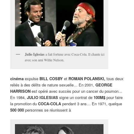
Julio Iglesias
a fait fortune avec Coca-Cola. Il chante ici
avec son ami Willie Nelson.
cinéma
expulse
BILL COSBY
et
ROMAN POLANSKI,
tous deux
reliés à des délits de nature sexuelle… En 2001,
GEORGE
HARRISON
est opéré avec succès pour un cancer du poumon…
En 1984,
JULIO IGLESIAS
signe un contrat de
100M$
pour faire
la promotion du
COCA-COLA
pendant 3 ans… En 1971, quelque
500 000
personnes se réunissent à