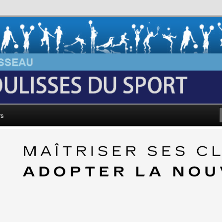
au: Les Coulisses du Sport
rs