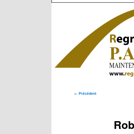
Navigation
← Précédent
des
images
Rob