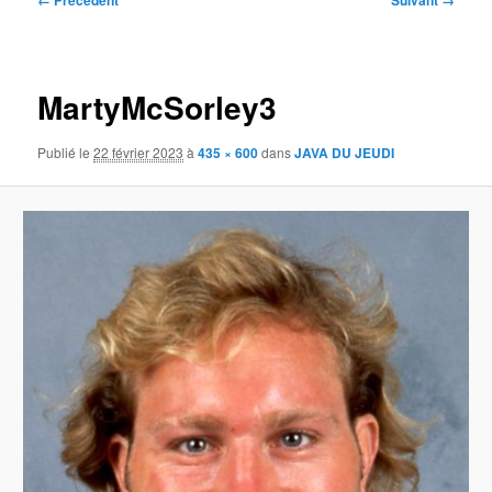
← Précédent
Suivant →
des
images
MartyMcSorley3
Publié le
22 février 2023
à
435 × 600
dans
JAVA DU JEUDI