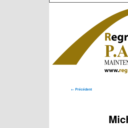
Navigation
← Précédent
des
images
Mic