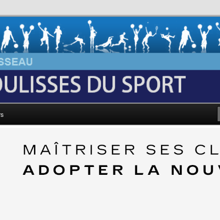
au: Les Coulisses du Sport
rs