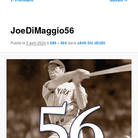
← Précédent
Suivant →
des
images
JoeDiMaggio56
Publié le
3 avril 2024
à
599 × 464
dans
JAVA DU JEUDI