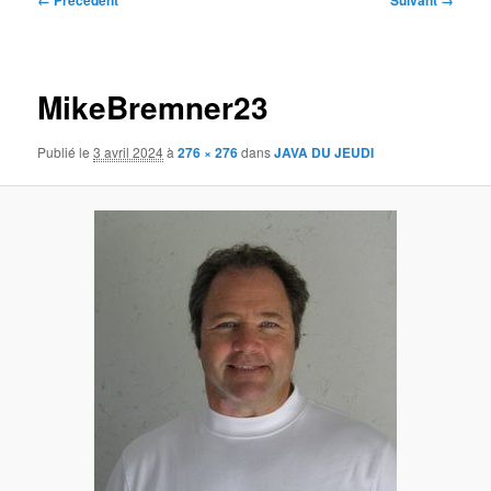
← Précédent
Suivant →
des
images
MikeBremner23
Publié le
3 avril 2024
à
276 × 276
dans
JAVA DU JEUDI