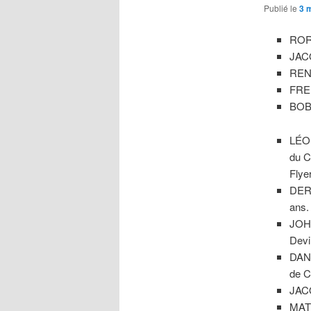
Publié le
3 
RORY
JACQ
RENÉ
FRE
BOB 
LÉO
du C
Flye
DERE
ans.
JOH
Devi
DANI
de C
JACQ
MAT