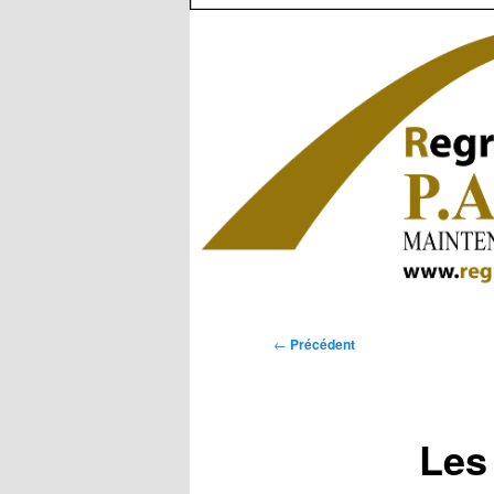
Navigation
←
Précédent
des
articles
Les