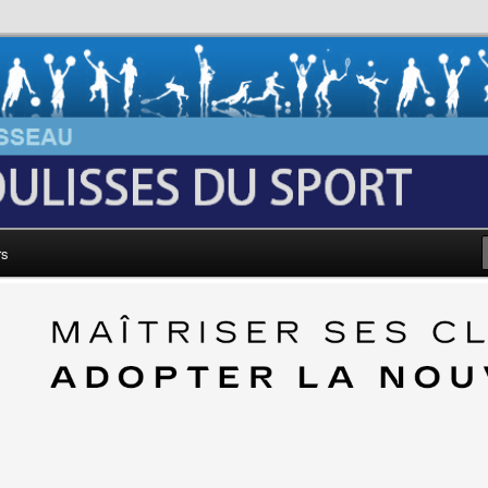
au: Les Coulisses du Sport
rs