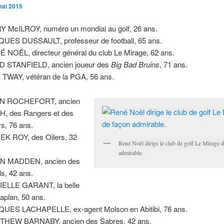
mai 2015
 McILROY, numéro un mondial au golf, 26 ans.
UES DUSSAULT, professeur de football, 65 ans.
 NOËL, directeur général du club Le Mirage, 62 ans.
D STANFIELD, ancien joueur des
Big Bad Bruins
, 71 ans.
TWAY, vétéran de la PGA, 56 ans.
N ROCHEFORT, ancien
H, des Rangers et des
rs, 76 ans.
K ROY, des Oilers, 32
René Noël dirige le club de golf Le Mirage 
admirable.
N MADDEN, ancien des
ls, 42 ans.
ELLE GARANT, la belle
aplan, 50 ans.
UES LACHAPELLE, ex-agent Molson en Abitibi, 76 ans.
THEW BARNABY, ancien des Sabres, 42 ans.