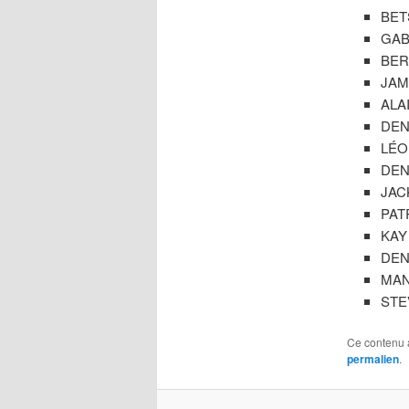
BETS
GABR
BER
JAME
ALAI
DENI
LÉO
DENI
JACK
PATR
KAY
DEN
MAN
STE
Ce contenu 
permalien
.