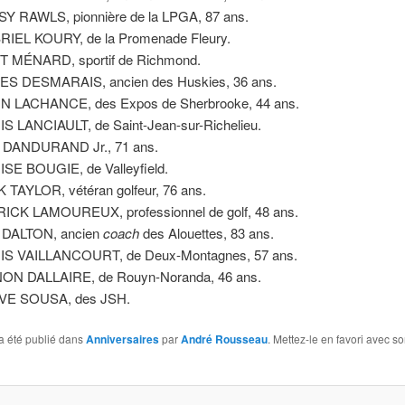
Y RAWLS, pionnière de la LPGA, 87 ans.
IEL KOURY, de la Promenade Fleury.
T MÉNARD, sportif de Richmond.
S DESMARAIS, ancien des Huskies, 36 ans.
N LACHANCE, des Expos de Sherbrooke, 44 ans.
S LANCIAULT, de Saint-Jean-sur-Richelieu.
 DANDURAND Jr., 71 ans.
SE BOUGIE, de Valleyfield.
 TAYLOR, vétéran golfeur, 76 ans.
ICK LAMOUREUX, professionnel de golf, 48 ans.
 DALTON, ancien
coach
des Alouettes, 83 ans.
IS VAILLANCOURT, de Deux-Montagnes, 57 ans.
ON DALLAIRE, de Rouyn-Noranda, 46 ans.
VE SOUSA, des JSH.
a été publié dans
Anniversaires
par
André Rousseau
. Mettez-le en favori avec s