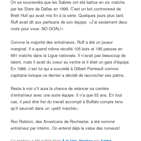
On se souviendra que les Sabres ont été battus en six matchs
par les Stars de Dallas en 1999. C’est un but controversé de
Brett Hull qui avait mis fin à la série. Quelques jours plus tard,
Ruff avait dit aux partisans de son équipe. «J’ai seulement deux
mots pour vous: NO GOAL!»
Comme la majorité des entraîneurs, Ruff a été un joueur
marginal. Il a quand même récolté 105 buts et 195 passes en
691 matchs dans la Ligue nationale. Il n’avait pas beaucoup de
talent, mais il avait du coeur au ventre et il était un gars d’équipe.
En 1986, c’est lui qui a succédé à Gilbert Perreault comme
capitaine lorsque ce dernier a décidé de raccrocher ses patins.
Reste à voir s’il aura la chance de relancer sa carrière
d’entraîneur avec une autre équipe. Il n’a que 53 ans. En tout
cas, il peut être fier du travail accompli à Buffalo compte tenu
qu’il oeuvrait dans un «petit marché».
Ron Rolston, des Americans de Rochester, a été nommé
entraîneur par intérim. On entend déjà la valse des rumeurs!
Ce contenu a été publié dans
À la Une
,
Hockey
par
André