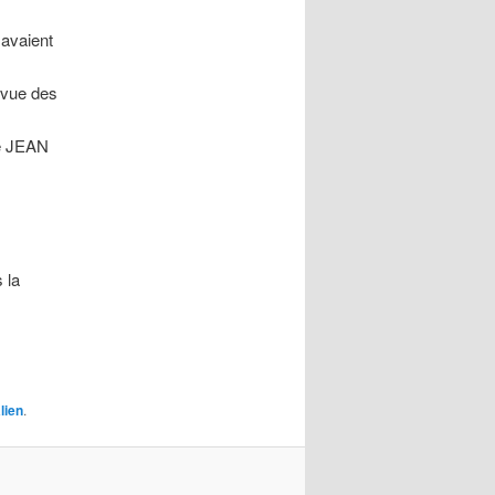
avaient
 vue des
 de JEAN
 la
lien
.