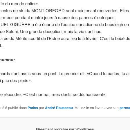
ffe du monde entier».
pentes de ski du MONT ORFORD sont maintenant réouvertes. Elles 
fermées pendant quatre jours à cause des pannes électriques.
EL GIGUÈRE a été écarté de l’équipe canadienne de bobsleigh en
 de Sotchi. Une grande déception, mais la vie continue.
oirée du Mérite sportif de l’Estrie aura lieu le 5 février. C’est le bébé
L.
’humour
ards sont assis sous un pont. Le premier dit: «Quand tu parles, tu as
i pue des pieds».
 de répondre: «C’est normal, mes dents se déchaussent».
a été publié dans
Potins
par
André Rousseau
. Mettez-le en favori avec son
perma
Fièrement propulsé par WordPress