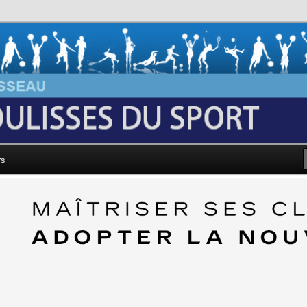
au: Les Coulisses du Sport
rs