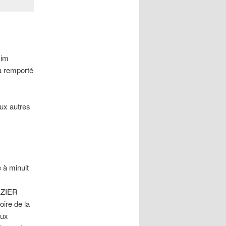
Jim
a remporté
eux autres
à minuit
RAZIER
oire de la
eux