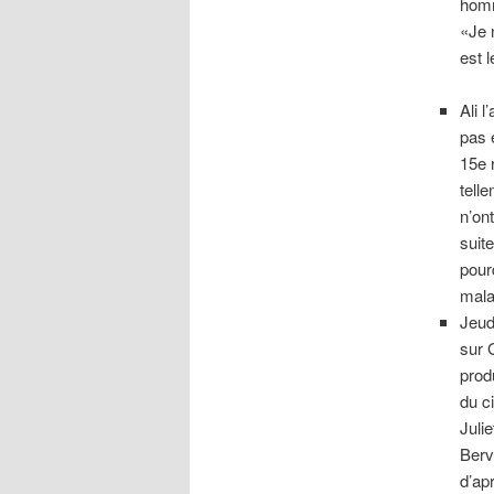
homm
«Je 
est 
Ali 
pas 
15e 
tell
n’on
suit
pour
mala
Jeudi
sur
prod
du c
Juli
Berv
d’ap