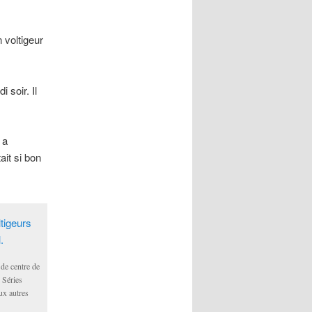
 voltigeur
 soir. Il
 a
ait si bon
 de centre de
e Séries
ux autres