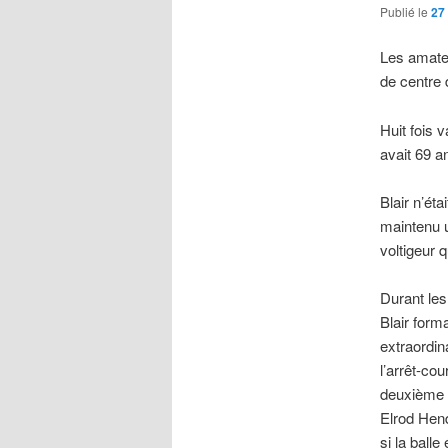
Publié le
27
Les amateu
de centre 
Huit fois v
avait 69 a
Blair n’ét
maintenu u
voltigeur q
Durant les
Blair form
extraordin
l’arrêt-co
deuxième 
Elrod Hend
si la balle