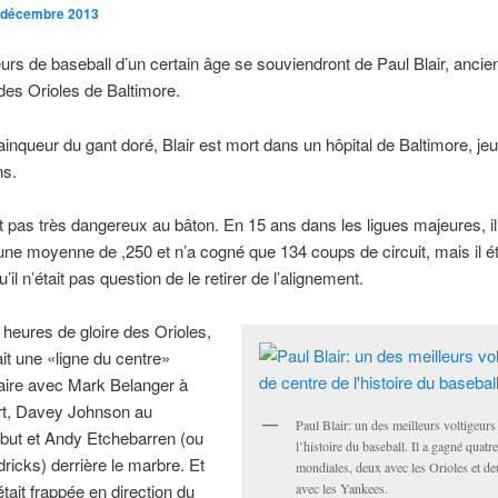
 décembre 2013
rs de baseball d’un certain âge se souviendront de Paul Blair, ancien
des Orioles de Baltimore.
ainqueur du gant doré, Blair est mort dans un hôpital de Baltimore, jeudi
ns.
ait pas très dangereux au bâton. En 15 ans dans les ligues majeures, il
ne moyenne de ,250 et n’a cogné que 134 coups de circuit, mais il ét
u’il n’était pas question de le retirer de l’alignement.
 heures de gloire des Orioles,
ait une «ligne du centre»
aire avec Mark Belanger à
urt, Davey Johnson au
Paul Blair: un des meilleurs voltigeurs
but et Andy Etchebarren (ou
l’histoire du baseball. Il a gagné quatr
ricks) derrière le marbre. Et
mondiales, deux avec les Orioles et de
 était frappée en direction du
avec les Yankees.