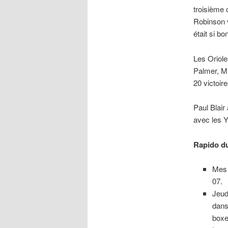
troisième 
Robinson v
était si b
Les Oriole
Palmer, M
20 victoire
Paul Blair
avec les Y
Rapido d
Mes 
07.
Jeud
dans
boxe