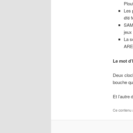
Plou
Les 
éfé 
SAMU
jeux
La s
ARE
Le mot d
Deux cloch
bouche qu
Et l’autre
Ce contenu 