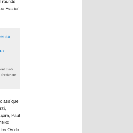
4 rounds.
oe Frazier
ont livrés
 dernier aux
 classique
zi,
upire, Paul
 1930
 les Ovide