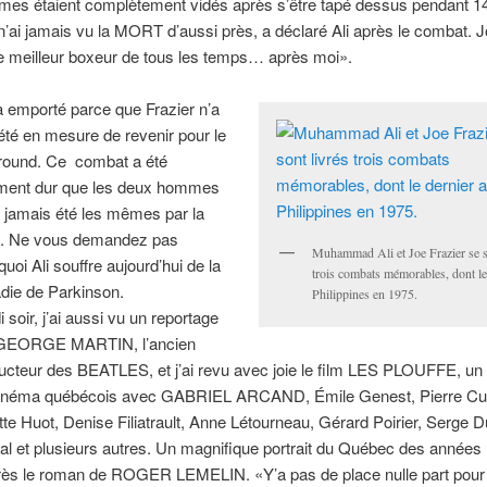
es étaient complètement vidés après s’être tapé dessus pendant 1
n’ai jamais vu la MORT d’aussi près, a déclaré Ali après le combat. J
le meilleur boxeur de tous les temps… après moi».
l’a emporté parce que Frazier n’a
été en mesure de revenir pour le
round. Ce combat a été
ement dur que les deux hommes
t jamais été les mêmes par la
e. Ne vous demandez pas
Muhammad Ali et Joe Frazier se s
quoi Ali souffre aujourd’hui de la
trois combats mémorables, dont le
die de Parkinson.
Philippines en 1975.
 soir, j’ai aussi vu un reportage
 GEORGE MARTIN, l’ancien
ucteur des BEATLES, et j’ai revu avec joie le film LES PLOUFFE, un
inéma québécois avec GABRIEL ARCAND, Émile Genest, Pierre Cur
ette Huot, Denise Filiatrault, Anne Létourneau, Gérard Poirier, Serge D
al et plusieurs autres. Un magnifique portrait du Québec des années
rès le roman de ROGER LEMELIN. «Y’a pas de place nulle part pour