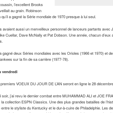
coussin, l’excellent Brooks
eillait au grain. Robinson
on qu’il a gagné la Série mondiale de 1970 presque à lui seul.
s avaient aussi un merveilleux personnel de lanceurs partants avec 
ike Cuellar, Dave McNally et Pat Dobson. Une année, chacun d’eux 
s.
 a gagné deux Séries mondiales avec les Orioles (1966 et 1970) et d
ankees sur la fin de sa carrière (1977-78).
u vendredi
premiers VOEUX DU JOUR DE L’AN seront en ligne le 28 décembre 
i soir, j’ai revu le dernier combat entre MUHAMMAD ALI et JOE F
 la collection ESPN Classics. Une des plus grandes batailles de l’hist
 entre le styliste du Kentucky et le dur-à-cuire de Philadelphie. Les d