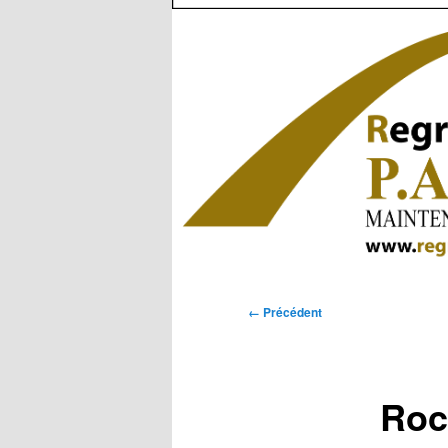
Navigation
← Précédent
des
images
Roc