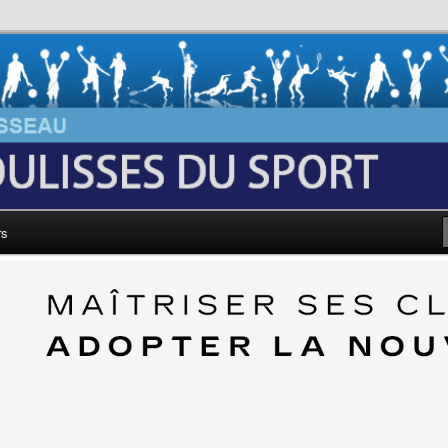
au: Les Coulisses du Sport
rs