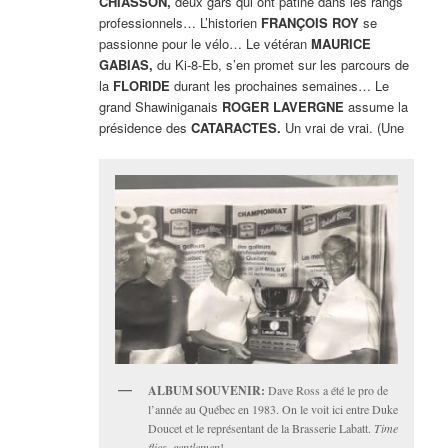
CHIASSON,
deux gars qui ont patiné dans les rangs
professionnels… L’historien
FRANÇOIS ROY
se
passionne pour le vélo… Le vétéran
MAURICE
GABIAS,
du Ki-8-Eb, s’en promet sur les parcours de
la
FLORIDE
durant les prochaines semaines… Le
grand Shawiniganais
ROGER LAVERGNE
assume la
présidence des
CATARACTES.
Un vrai de vrai. (Une
ALBUM SOUVENIR:
Dave Ross a été le pro de
l’année au Québec en 1983. On le voit ici entre Duke
Doucet et le représentant de la Brasserie Labatt.
Time
flies, gentlemen
!