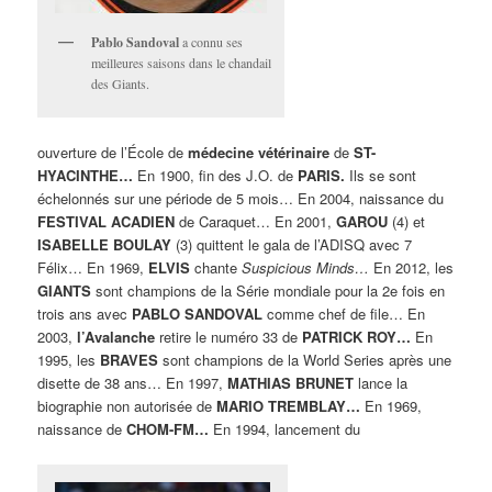
Pablo Sandoval
a connu ses
meilleures saisons dans le chandail
des Giants.
ouverture de l’École de
médecine vétérinaire
de
ST-
HYACINTHE…
En 1900, fin des J.O. de
PARIS.
Ils se sont
échelonnés sur une période de 5 mois… En 2004, naissance du
FESTIVAL ACADIEN
de Caraquet… En 2001,
GAROU
(4) et
ISABELLE BOULAY
(3) quittent le gala de l’ADISQ avec 7
Félix… En 1969,
ELVIS
chante
Suspicious Minds…
En 2012, les
GIANTS
sont champions de la Série mondiale pour la 2e fois en
trois ans avec
PABLO SANDOVAL
comme chef de file… En
2003,
l’Avalanche
retire le numéro 33 de
PATRICK ROY…
En
1995, les
BRAVES
sont champions de la World Series après une
disette de 38 ans… En 1997,
MATHIAS BRUNET
lance la
biographie non autorisée de
MARIO TREMBLAY…
En 1969,
naissance de
CHOM-FM…
En 1994, lancement du