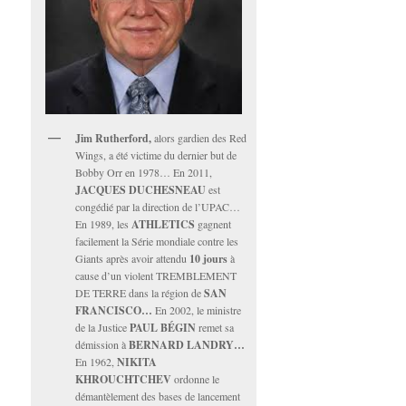
Jim Rutherford,
alors gardien des Red
Wings, a été victime du dernier but de
Bobby Orr en 1978… En 2011,
JACQUES DUCHESNEAU
est
congédié par la direction de l’UPAC…
En 1989, les
ATHLETICS
gagnent
facilement la Série mondiale contre les
Giants après avoir attendu
10 jours
à
cause d’un violent TREMBLEMENT
DE TERRE dans la région de
SAN
FRANCISCO…
En 2002, le ministre
de la Justice
PAUL BÉGIN
remet sa
démission à
BERNARD LANDRY…
En 1962,
NIKITA
KHROUCHTCHEV
ordonne le
démantèlement des bases de lancement