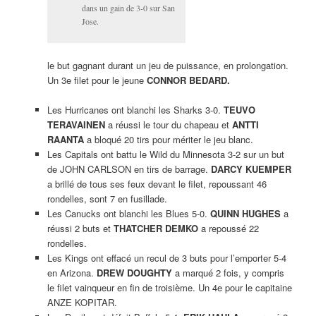
dans un gain de 3-0 sur San
Jose.
le but gagnant durant un jeu de puissance, en prolongation.
Un 3e filet pour le jeune
CONNOR BEDARD.
Les Hurricanes ont blanchi les Sharks 3-0.
TEUVO
TERAVAINEN
a réussi le tour du chapeau et
ANTTI
RAANTA
a bloqué 20 tirs pour mériter le jeu blanc.
Les Capitals ont battu le Wild du Minnesota 3-2 sur un but
de JOHN CARLSON en tirs de barrage.
DARCY KUEMPER
a brillé de tous ses feux devant le filet, repoussant 46
rondelles, sont 7 en fusillade.
Les Canucks ont blanchi les Blues 5-0.
QUINN HUGHES
a
réussi 2 buts et
THATCHER DEMKO
a repoussé 22
rondelles.
Les Kings ont effacé un recul de 3 buts pour l’emporter 5-4
en Arizona.
DREW DOUGHTY
a marqué 2 fois, y compris
le filet vainqueur en fin de troisième. Un 4e pour le capitaine
ANZE KOPITAR.