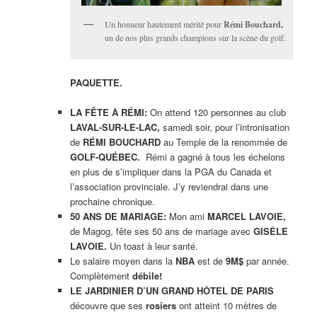
Un honneur hautement mérité pour
Rémi Bouchard,
un de nos plus grands champions sur la scène du golf.
PAQUETTE.
LA FÊTE À RÉMI:
On attend 120 personnes au club
LAVAL-SUR-LE-LAC,
samedi soir, pour l’intronisation
de
RÉMI BOUCHARD
au Temple de la renommée de
GOLF-QUÉBEC.
Rémi a gagné à tous les échelons
en plus de s’impliquer dans la PGA du Canada et
l’association provinciale. J’y reviendrai dans une
prochaine chronique.
50 ANS DE MARIAGE:
Mon ami
MARCEL LAVOIE,
de Magog, fête ses 50 ans de mariage avec
GISÈLE
LAVOIE.
Un toast à leur santé.
Le salaire moyen dans la
NBA
est de
9M$
par année.
Complètement
débile!
LE JARDINIER D’UN GRAND HÔTEL DE PARIS
découvre que ses
rosiers
ont atteint 10 mètres de