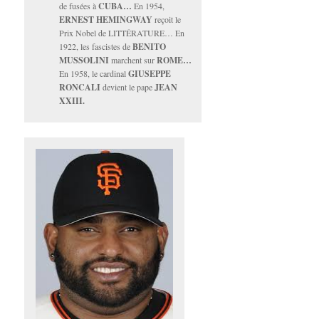
de fusées à
CUBA…
En 1954,
ERNEST HEMINGWAY
reçoit le
Prix Nobel de LITTÉRATURE… En
1922, les fascistes de
BENITO
MUSSOLINI
marchent sur
ROME…
En 1958, le cardinal
GIUSEPPE
RONCALI
devient le pape
JEAN
XXIII.