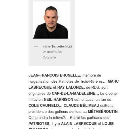
Steve Turcotte
décrit
les matchs des
Cataractes.
JEAN-FRANÇOIS BRUNELLE,
membre de
l’organisation des Patriotes de Trois-Rivières…
MARC
LABRECQUE
et
RAY LALONDE,
de RDS, sont
originaires de
CAP-DE-LA-MADELEINE…
Le crooner
trifluvien
NEIL HARRISON
est lui aussi un fan de
COLE CAUFIELD… CLAUDE BÉLIVEAU
quitte la
présidence des golfeurs seniors au
MÉTABÉROUTIN.
Qui prendra la relève?… Parmi les partisans des
PATRIOTES,
il y a
ALAIN LABRECQUE
et
LOUIS