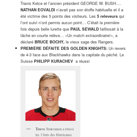
Travis Kelce et l’ancien président GEORGE W. BUSH….
NATHAN EOVALDI
n’avait pas son étoffe habituelle et il a
été victime des 5 points des visiteurs. Les
5
releveurs
qui
l’ont suivi n’ont permis aucun point… C’était la première
fois depuis belle lurette que
PAUL SEWALD
faillissait à la
tâche en courte relève… «Un match extraordinaire!», a
déclaré
BRUCE BOCHY,
le vieux sage des Rangers.
PREMIÈRE DÉFAITE DES GOLDEN KNIGHTS:
Un revers
de 4-3 face aux Blackhawks dans la capitale du péché. Le
Suisse
PHILIPP KURACHEV
a réussi
Teuvo
Ter
a
vainen a réussi
les 3 buts des Hurricanes