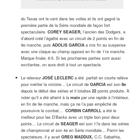
du Texas ont le vent dans les voiles et ils ont gagné la
première partie de la Série mondiale de façon fort
spectaculaire.
COREY SEAGER,
l’ancien des Dodgers, a
d’abord créé l’égalité avec un circuit de 2 points en fin de
9e manche, puis
ADOLIS GARCIA
a mis fin au suspense
avec une claque au champ opposé en fin de 11e manche.
Marque finale; 6-5. Si les prochaines parties sont aussi
excitantes, on aura droit à tout un spectacle.
Le releveur
JOSÉ LECLERC
a été parfait en courte relève
pour mériter la victoire… Le circuit de
GARCIA
est son
8e
depuis le début des séries et il totalise
22
points produits. À
noter qu’il a été atteint à la
main
par une rapide à l’intérieur,
en fin de 9e manche, mais ça ne l’a pas empêché de
poursuivre le combat…
CORBIN CARROLL
a été le
meilleur pour les D’Backs avec un triple bon pour deux
points… Le circuit de
SEAGER
est son 17e dans les séries
de championnat et son 4e en Série mondiale… Parmi les
spectateurs, il y avait
GREG MADDUX,
C.C. Sabathia,