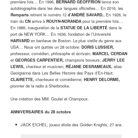
première fois… En 1996,
BERNARD GEOFFRION
lance son
autobiographie dans les deux langues officielles… En 2016, les
Remparts
retirent le numéro 12
d’ANDRÉ SAVARD..
En 1926, le
train du
CN
arrive à
ROUYN-NORANDA
pour la première fois…
En 1886, inauguration de la
STATUE DE LA LIBERTÉ
dans le
port de NEW YORK… En 1636, fondation de l’Université
HARVARD
en banlieue de Boston. La plus vieille du genre aux
USA… Nous ont quittés un 28 octobre:
DORIS LUSSIER,
professeur, comédien, philosophe et écrivain;
MARCEL CERDAN
et
GEORGES CARPENTIER,
champions boxeurs;
JERRY LEE
LEWIS,
chanteur et musicien;
RÉJANE DESRAMEAUX,
alias
Georgianna dans Les Belles Histoire des Pays d’En-Haut;
CLAIRETTE,
chanteuse et comédienne;
HENRY DELORME,
pionnier de la radio à Sherbrooke.
Une création des MM. Goulet et Champoux.
ANNIVERSAIRES du 28 octobre
JACK EICHEL, joueur étoile des Golden Knights, 27 ans.