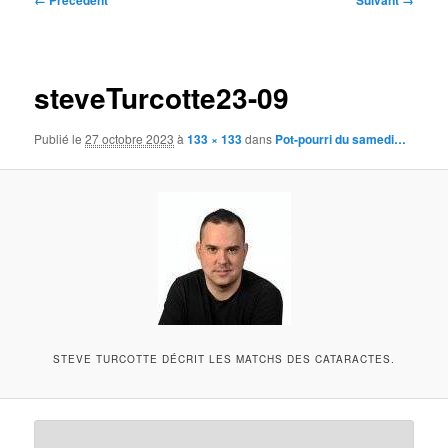
← Précédent
Suivant →
des
images
steveTurcotte23-09
Publié le
27 octobre 2023
à
133 × 133
dans
Pot-pourri du samedi…
STEVE TURCOTTE DÉCRIT LES MATCHS DES CATARACTES.