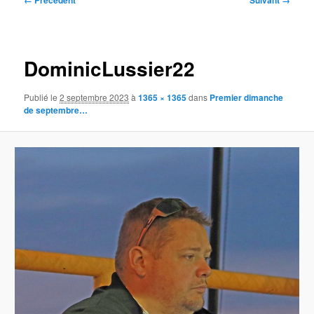
← Précédent
Suivant →
des
images
DominicLussier22
Publié le
2 septembre 2023
à
1365 × 1365
dans
Premier dimanche
de septembre…