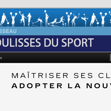
au: Les Coulisses du Sport
rs