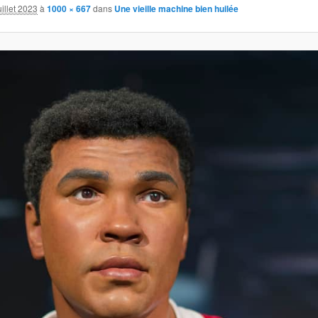
uillet 2023
à
1000 × 667
dans
Une vieille machine bien huilée