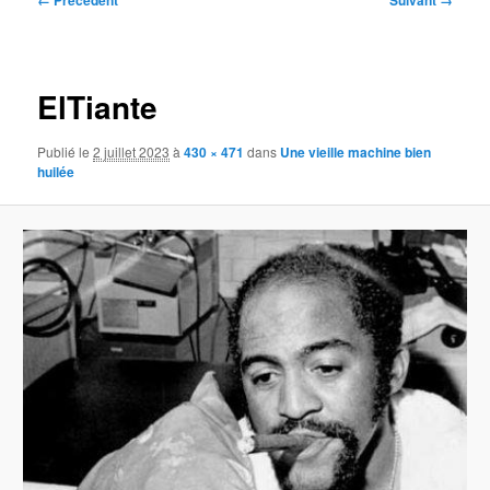
← Précédent
Suivant →
des
images
ElTiante
Publié le
2 juillet 2023
à
430 × 471
dans
Une vieille machine bien
huilée