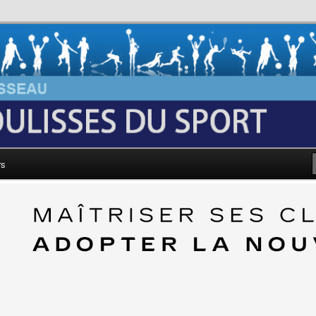
au: Les Coulisses du Sport
rs