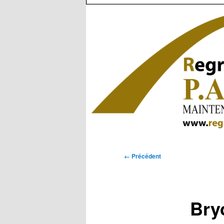
Navigation
← Précédent
des
images
Bry