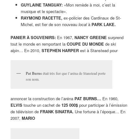
GUYLAINE TANGUAY:
«Mon remède à moi, c’est la
musique et le spectacle».
RAYMOND RACETTE,
ex-policier des Cardinaux de St-
Michel, est fier de son nouveau
local
à
PARK LAKE.
PANIER À SOUVENIRS:
En 1967,
NANCY GREENE
surprend
tout le monde en remportant la
COUPE DU MONDE
de ski
alpin… En 2010,
STEPHEN HARPER
est à Stanstead pour
Pat Burns
était très fier que l’aréna de Stanstead porte
son nom.
annoncer la construction de l’aréna
PAT BURNS…
En 1960,
ELVIS
touche un cachet de
125 000$
pour participer à l’émission
de télévision de
FRANK SINATRA.
Une fortune à l’époque… En
2007,
MARIO