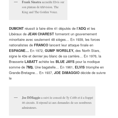
Frank Sinatra
accueille Elvis sur
son plateau de télévision. The
King and The Golden Voice.
DUMONT
réussit à faire élire 41 députés de
l’ADQ
et les
Libéraux de
JEAN CHAREST
formeront un gouvernement
minoritaire avec seulement 48 sièges… En 1939, les forces
nationalistes de
FRANCO
lancent leur attaque finale en
ESPAGNE…
En 1972,
GUMP WORSLEY,
des North Stars,
signe le 43e et dernier jeu blanc de sa carrière… En 1976, la
Brasserie
LABATT
achète les
BLUE JAYS
pour la modique
somme de
7M$.
Une bagatelle… En 1961,
ELVIS
triomphe en
Grande-Bretagne… En 1937,
JOE DiMAGGIO
décide de suivre
le
Joe DiMaggio
a suivi le conseil de Ty Cobb et il a frappé
46 circuits. Il répond ici aux demandes de ses nombreux
admirateurs.