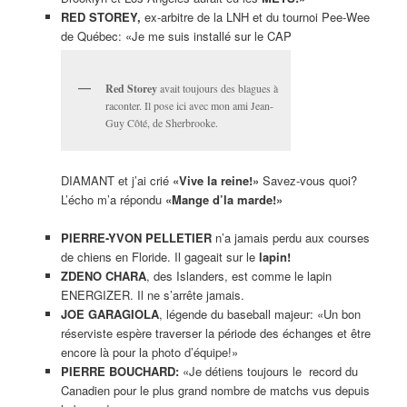
RED STOREY,
ex-arbitre de la LNH et du tournoi Pee-Wee
de Québec: «Je me suis installé sur le CAP
Red Storey
avait toujours des blagues à
raconter. Il pose ici avec mon ami Jean-
Guy Côté, de Sherbrooke.
DIAMANT et j’ai crié
«Vive la reine!»
Savez-vous quoi?
L’écho m’a répondu
«Mange d’la marde!»
PIERRE-YVON PELLETIER
n’a jamais perdu aux courses
de chiens en Floride. Il gageait sur le
lapin!
ZDENO CHARA
, des Islanders, est comme le lapin
ENERGIZER. Il ne s’arrête jamais.
JOE GARAGIOLA
, légende du baseball majeur: «Un bon
réserviste espère traverser la période des échanges et être
encore là pour la photo d’équipe!»
PIERRE BOUCHARD:
«Je détiens toujours le record du
Canadien pour le plus grand nombre de matchs vus depuis