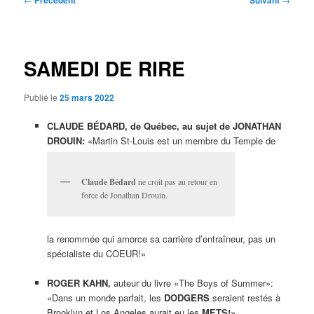
Précédent
Suivant
des
articles
SAMEDI DE RIRE
Publié le
25 mars 2022
CLAUDE BÉDARD, de Québec, au sujet de JONATHAN
DROUIN:
«Martin St-Louis est un membre du Temple de
Claude Bédard
ne croit pas au retour en
force de Jonathan Drouin.
la renommée qui amorce sa carrière d’entraîneur, pas un
spécialiste du COEUR!»
ROGER KAHN,
auteur du livre «The Boys of Summer»:
«Dans un monde parfait, les
DODGERS
seraient restés à
Brooklyn et Los Angeles aurait eu les
METS!»