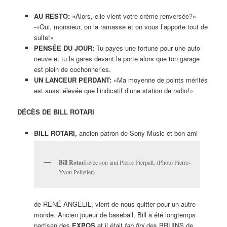
AU RESTO:
«Alors, elle vient votre crème renversée?»
-«Oui, monsieur, on la ramasse et on vous l’apporte tout de
suite!»
PENSÉE DU JOUR:
Tu payes une fortune pour une auto
neuve et tu la gares devant la porte alors que ton garage
est plein de cochonneries.
UN LANCEUR PERDANT:
«Ma moyenne de points mérités
est aussi élevée que l’indicatif d’une station de radio!»
DÉCÈS DE BILL ROTARI
BILL ROTARI,
ancien patron de Sony Music et bon ami
Bill Rotari
avec son ami Pierre Pierpall. (Photo Pierre-
Yvon Pelletier)
de RENÉ ANGELIL, vient de nous quitter pour un autre
monde. Ancien joueur de baseball, Bill a été longtemps
partisan des
EXPOS
et il était
fan fini
des BRUINS de