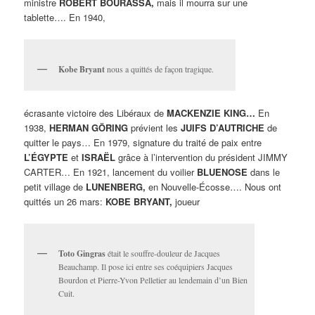
ministre
ROBERT BOURASSA,
mais il mourra sur une
tablette…. En 1940,
Kobe Bryant
nous a quittés de façon tragique.
écrasante victoire des Libéraux de
MACKENZIE KING…
En
1938,
HERMAN GÖRING
prévient les
JUIFS D’AUTRICHE
de
quitter le pays… En 1979, signature du traité de paix entre
L’ÉGYPTE
et
ISRAËL
grâce à l’intervention du président JIMMY
CARTER… En 1921, lancement du voilier
BLUENOSE
dans le
petit village de
LUNENBERG,
en Nouvelle-Écosse…. Nous ont
quittés un 26 mars:
KOBE BRYANT,
joueur
Toto Gingras
était le souffre-douleur de Jacques
Beauchamp. Il pose ici entre ses coéquipiers Jacques
Bourdon et Pierre-Yvon Pelletier au lendemain d’un Bien
Cuit.