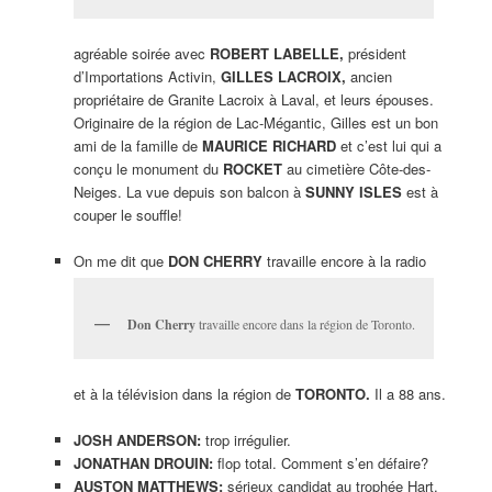
agréable soirée avec
ROBERT LABELLE,
président
d’Importations Activin,
GILLES LACROIX,
ancien
propriétaire de Granite Lacroix à Laval, et leurs épouses.
Originaire de la région de Lac-Mégantic, Gilles est un bon
ami de la famille de
MAURICE RICHARD
et c’est lui qui a
conçu le monument du
ROCKET
au cimetière Côte-des-
Neiges. La vue depuis son balcon à
SUNNY ISLES
est à
couper le souffle!
On me dit que
DON CHERRY
travaille encore à la radio
Don Cherry
travaille encore dans la région de Toronto.
et à la télévision dans la région de
TORONTO.
Il a 88 ans.
JOSH ANDERSON:
trop irrégulier.
JONATHAN DROUIN:
flop total. Comment s’en défaire?
AUSTON MATTHEWS:
sérieux candidat au trophée Hart.