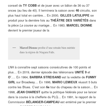
conseil de
TY COBB
et de jouer avec un bâton de 36 ou 37
onces (au lieu de 40). Il terminera la saison avec
46
circuits, son
plus haut total en carrière… En 2000,
GILLES LATULIPPE
se
produit pour la dernière fois au
THÉÂTRE DES VARIÉTÉS
dans
la pièce
La course au mariage…
En 1983,
MARCEL DIONNE
devient le premier joueur de la
Marcel Dionne
profite d’une retraite bien méritée
dans la région de Niagara Falls.
LNH à connaître sept saisons consécutives de 100 points et
plus… En 2019, dernier épisode des téléromans
UNITÉ
9
et
O’
…. En 1964,
BARBRA STREISAND
est la vedette de
FUNNY
GIRL
sur Broadway… En 1996,
MARIO LEMIEUX
réussit 5 buts
contre les Blues. C’est son
6e
tour du chapeau de la saison… En
1998,
JEAN CHAREST
quitte la politique fédérale pour se lancer
dans la course à la chefferie du PLQ… En 1991, le rapport de la
Commission
BÉLANGER-CAMPEAU
est entériné par le premier