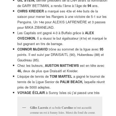
GIL STEIN,
dernier président de la LNH avant la nomination
de GARY BETTMAN, a rendu l’âme à l’âge de
94
ans.
CHRIS KREIDER
a marqué ses 43e et 44e buts de la
saison pour mener les Rangers à une victoire de 5-1 sur les
Penguins. Un 14e pour ALEXIS LAFRENIÈRE et 3 passes
pour MIKA ZIBANEJAD.
Les Capitals ont gagné 4-3 à Buffalo grâce à
ALEX
OVECHKIN.
Il a réussi le but égalisateur (41e) et marqué le
but gagnant en tirs de barrage.
CONNOR McDAVID
trône au sommet de la ligue avec
95
points. Il est suivi par DRAISAITL (90), Huberdeau (88) et
Gaudreau (85).
Chez les buteurs,
AUSTON MATTHEWS
est en tête avec
46,
deux de plus que Draisaitl et Kreider.
L’équipe de tennis de
TOM MARTEL
a gagné le tournoi de
tennis de la Ligue Senior de
PALM BEACH,
laquelle réunit
près de 5000 adeptes.
VOYAGE ÉCLAIR
à Sunny Isles où j’ai passé une très
Gilles Lacroix
et sa belle
Caroline
m’ont accueilli
comme un roi à Sunny Isles. Merci du fond du coeur.