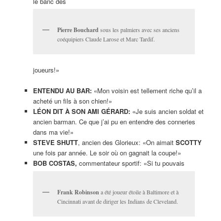
le banc des
Pierre Bouchard
sous les palmiers avec ses anciens
coéquipiers Claude Larose et Marc Tardif.
joueurs!»
ENTENDU AU BAR:
«Mon voisin est tellement riche qu’il a
acheté un fils à son chien!»
LÉON DIT À SON AMI GÉRARD:
«Je suis ancien soldat et
ancien barman. Ce que j’ai pu en entendre des conneries
dans ma vie!»
STEVE SHUTT
, ancien des Glorieux: «On aimait
SCOTTY
une fois par année. Le soir où on gagnait la coupe!»
BOB COSTAS,
commentateur sportif: «Si tu pouvais
Frank Robinson
a été joueur étoile à Baltimore et à
Cincinnati avant de diriger les Indians de Cleveland.