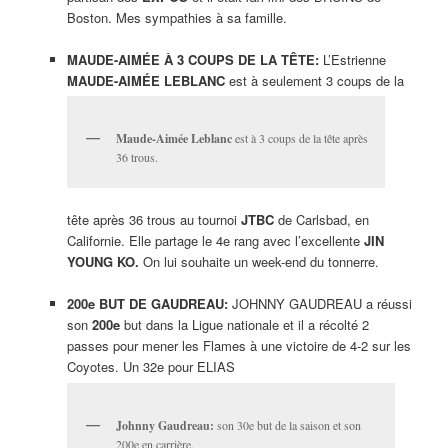
Boston. Mes sympathies à sa famille.
MAUDE-AIMÉE À 3 COUPS DE LA TÊTE:
L’Estrienne
MAUDE-AIMÉE LEBLANC
est à seulement 3 coups de la
Maude-Aimée Leblanc
est à 3 coups de la tête après
36 trous.
tête après 36 trous au tournoi
JTBC
de Carlsbad, en
Californie. Elle partage le 4e rang avec l’excellente
JIN
YOUNG KO.
On lui souhaite un week-end du tonnerre.
200e BUT DE GAUDREAU:
JOHNNY GAUDREAU a réussi
son
200e
but dans la Ligue nationale et il a récolté 2
passes pour mener les Flames à une victoire de 4-2 sur les
Coyotes. Un 32e pour ELIAS
Johnny Gaudreau:
son 30e but de la saison et son
200e en carrière.