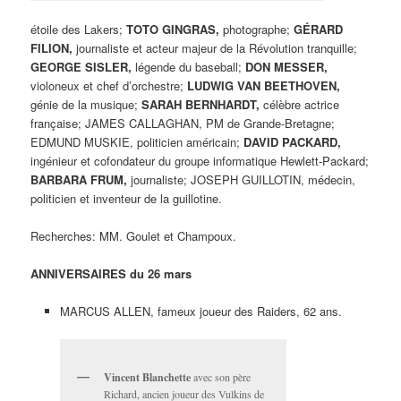
étoile des Lakers;
TOTO GINGRAS,
photographe;
GÉRARD
FILION,
journaliste et acteur majeur de la Révolution tranquille;
GEORGE SISLER,
légende du baseball;
DON MESSER,
violoneux et chef d’orchestre;
LUDWIG VAN BEETHOVEN,
génie de la musique;
SARAH BERNHARDT,
célèbre actrice
française; JAMES CALLAGHAN, PM de Grande-Bretagne;
EDMUND MUSKIE, politicien américain;
DAVID PACKARD,
ingénieur et cofondateur du groupe informatique Hewlett-Packard;
BARBARA FRUM,
journaliste; JOSEPH GUILLOTIN, médecin,
politicien et inventeur de la guillotine.
Recherches: MM. Goulet et Champoux.
ANNIVERSAIRES du 26 mars
MARCUS ALLEN, fameux joueur des Raiders, 62 ans.
Vincent Blanchette
avec son père
Richard, ancien joueur des Vulkins de