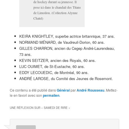
de hockey durant sa jeunesse. Il
pose ici dans le chandail des Titans
de Limoilou. (Collection Alynne
Chatel)
KEIRA KNIGHTLEY, superbe actrice britannique, 37 ans.
NORMAND MÉNARD, de Vaudreuil-Dorion, 60 ans.
GILLES CHARRON, ancien du Cegep André-Laurendeau,
73 ans.
KEVIN SEITZER, ancien des Royals, 60 ans.
LUC OUIMET, de St-Eustache, 60 ans.
EDDY LECOUEDIC, de Montréal, 90 ans.
ANDRÉ LAROSE, du Comité des Jeunes de Rosemont.
Ce contenu a été publié dans
Général
par
André Rousseau
. Mettez-
le en favori avec son
permalien
.
UNE RÉFLEXION SUR «
SAMEDI DE RIRE
»