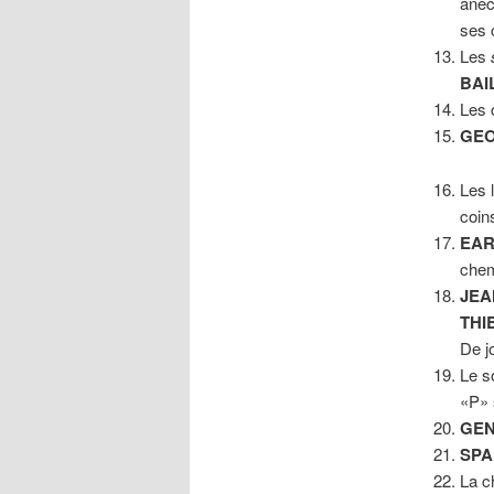
anec
ses 
Les
BAI
Les 
GEO
Les 
coins
EAR
chem
JEA
THI
De j
Le s
«P» 
GEN
SPA
La c