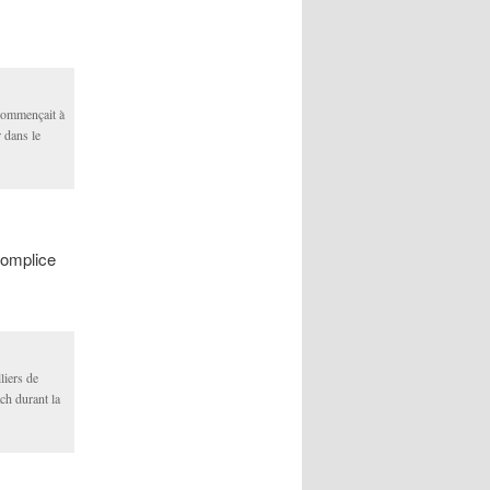
commençait à
 dans le
omplice
liers de
h durant la