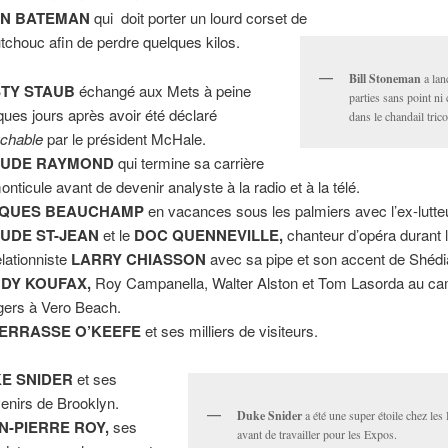
N BATEMAN
qui doit porter un lourd corset de
tchouc afin de perdre quelques kilos.
Bill Stoneman
a lan
TY STAUB
échangé aux Mets à peine
parties sans point ni
ques jours après avoir été déclaré
dans le chandail trico
uchable
par le président McHale.
AUDE RAYMOND
qui termine sa carrière
onticule avant de devenir analyste à la radio et à la télé.
CQUES BEAUCHAMP
en vacances sous les palmiers avec l’ex-lutte
UDE ST-JEAN
et le
DOC QUENNEVILLE,
chanteur d’opéra durant l
elationniste
LARRY CHIASSON
avec sa pipe et son accent de Shédi
DY KOUFAX,
Roy Campanella, Walter Alston et Tom Lasorda au c
ers à Vero Beach.
ERRASSE O’KEEFE
et ses milliers de visiteurs.
E SNIDER
et ses
enirs de Brooklyn.
Duke Snider
a été une super étoile chez le
N-PIERRE ROY,
ses
avant de travailler pour les Expos.