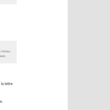
s Orioles,
inée.
a lettre
e.