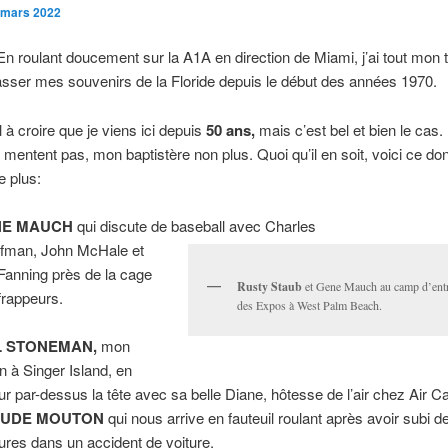
 mars 2022
n roulant doucement sur la A1A en direction de Miami, j’ai tout mon
sser mes souvenirs de la Floride depuis le début des années 1970.
l à croire que je viens ici depuis
50 ans,
mais c’est bel et bien le cas.
e mentent pas, mon baptistère non plus. Quoi qu’il en soit, voici ce do
e plus:
NE MAUCH
qui discute de baseball avec Charles
fman, John McHale et
Fanning près de la cage
Rusty Staub
et Gene Mauch au camp d’ent
frappeurs.
des Expos à West Palm Beach.
L STONEMAN,
mon
in à Singer Island, en
r par-dessus la tête avec sa belle Diane, hôtesse de l’air chez Air C
AUDE MOUTON
qui nous arrive en fauteuil roulant après avoir subi d
tures dans un accident de voiture.