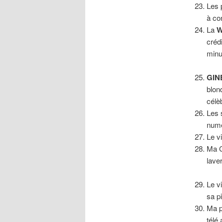
Les 
à co
La
W
créd
minu
GIN
blon
célè
Les 
num
Le v
Ma 
laver
Le v
sa pi
Ma p
télé