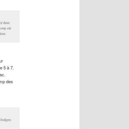
cé deux
 coup sûr
lore.
ur
e 5 à 7.
ac.
amp des
s Dodgers