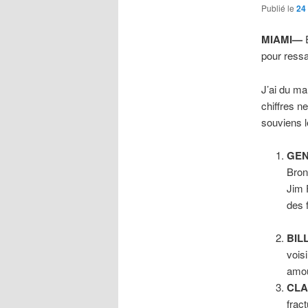
Publié le
24
MIAMI—
E
pour ressa
J’ai du ma
chiffres n
souviens l
GE
Bron
Jim 
des 
BIL
vois
amou
CL
frac