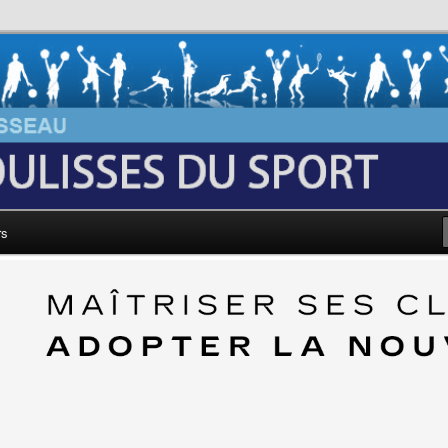
au: Les Coulisses du Sport
rs