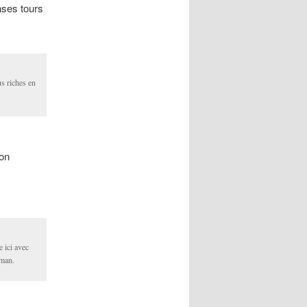
nses tours
s riches en
bon
e ici avec
fman.