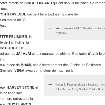
petits motels de
SINGER ISLAND
qui ont depuis fait place à d’imme
ndos.
ORTH AVENUE
qui peut faire exploser ta carte de
it en moins de 30
tes.
Worth Avenue
à WPB. Une des rues les plu
Amérique.
ETTE PÉLISSIER
, la
de de Tim Foli, et la
bre
ROUGETTE.
soirées au
JAI-ALAI
et aux courses de chiens. Pas facile d’avoir le 
éro.
ieux stade de
MIAMI,
site d’entraînement des Orioles de Baltimore.
Chevrolet
VEGA
avec son moteur de machine à
.
Lester B. Pearson
adorait le baseball. Il pos
ieux
HARVEY STONE
et
John McHale, Rusty Staub et Charles Bron
le de linge sale.
remière entrevue à la
 avec
GUY FERRON.