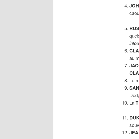
JOH
caou
RUS
quel
into
CL
au m
JA
CLA
Le r
SAN
Dodg
La
T
DUK
souv
JEA