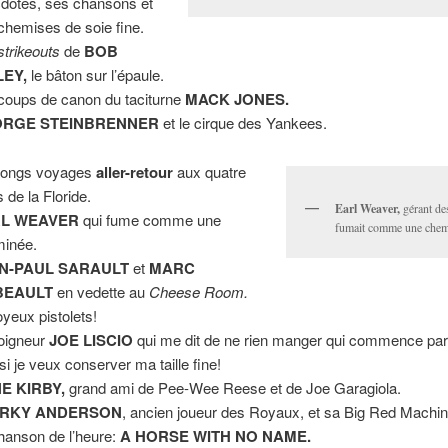
dotes, ses chansons et
chemises de soie fine.
strikeouts
de
BOB
LEY,
le bâton sur l’épaule.
coups de canon du taciturne
MACK JONES.
RGE STEINBRENNER
et le cirque des Yankees.
longs voyages
aller-retour
aux quatre
 de la Floride.
Earl Weaver,
gérant de
L WEAVER
qui fume comme une
fumait comme une chem
inée.
N-PAUL SARAULT
et
MARC
BEAULT
en vedette au
Cheese Room.
oyeux pistolets!
oigneur
JOE LISCIO
qui me dit de ne rien manger qui commence par l
si je veux conserver ma taille fine!
E KIRBY,
grand ami de Pee-Wee Reese et de Joe Garagiola.
RKY ANDERSON
, ancien joueur des Royaux, et sa Big Red Machin
hanson de l’heure:
A
HORSE WITH NO NAME.