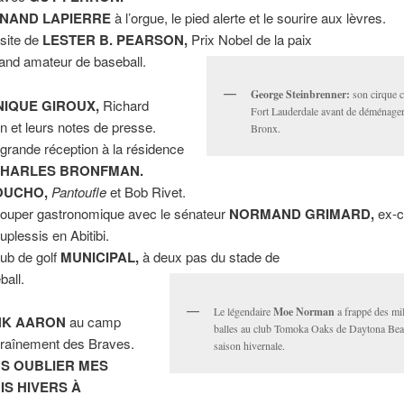
NAND LAPIERRE
à l’orgue, le pied alerte et le sourire aux lèvres.
isite de
LESTER B. PEARSON,
Prix Nobel de la paix
rand amateur de baseball.
George Steinbrenner:
son cirque 
IQUE GIROUX,
Richard
Fort Lauderdale avant de déménager
fin et leurs notes de presse.
Bronx.
grande réception à la résidence
HARLES BRONFMAN.
OUCHO,
Pantoufle
et Bob Rivet.
ouper gastronomique avec le sénateur
NORMAND GRIMARD,
ex-c
uplessis en Abitibi.
lub de golf
MUNICIPAL,
à deux pas du stade de
ball.
Le légendaire
Moe Norman
a frappé des mil
NK AARON
au camp
balles au club Tomoka Oaks de Daytona Beac
traînement des Braves.
saison hivernale.
S OUBLIER MES
IS HIVERS À