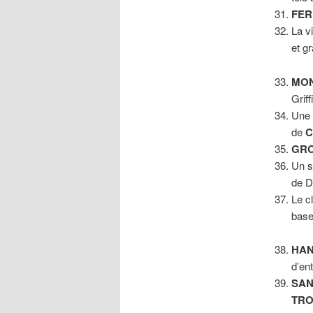
FER
La v
et g
MON
Grif
Une 
de
C
GR
Un s
de D
Le c
base
HA
d’en
SAN
TRO