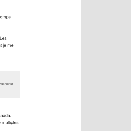
 temps
 Les
nt je me
raînement
anada.
e multiples