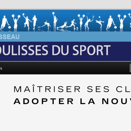
au: Les Coulisses du Sport
rs