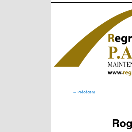
Navigation
← Précédent
des
images
Rog