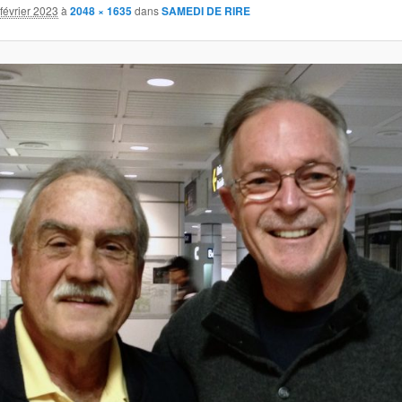
février 2023
à
2048 × 1635
dans
SAMEDI DE RIRE