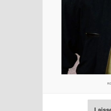
RO
Laiss