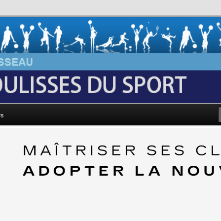
au: Les Coulisses du Sport
rs