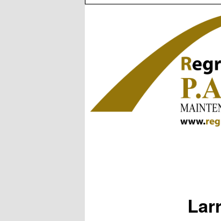
Navigation
des
images
Lar