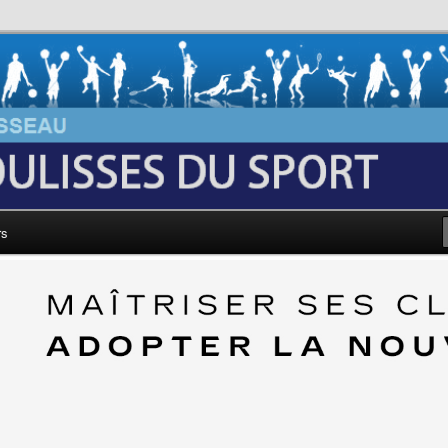
au: Les Coulisses du Sport
rs