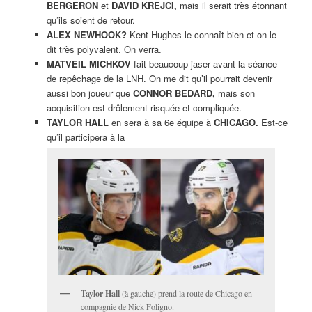
BERGERON
et
DAVID KREJCI,
mais il serait très étonnant
qu’ils soient de retour.
ALEX NEWHOOK?
Kent Hughes le connaît bien et on le
dit très polyvalent. On verra.
MATVEIL MICHKOV
fait beaucoup jaser avant la séance
de repêchage de la LNH. On me dit qu’il pourrait devenir
aussi bon joueur que
CONNOR BEDARD,
mais son
acquisition est drôlement risquée et compliquée.
TAYLOR HALL
en sera à sa 6e équipe à
CHICAGO.
Est-ce
qu’il participera à la
Taylor Hall
(à gauche) prend la route de Chicago en
compagnie de Nick Foligno.