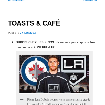
Précédent
Suivant
des
articles
TOASTS & CAFÉ
Publié le
27 juin 2023
DUBOIS CHEZ LES KINGS:
Je ne suis pas surpris outre-
mesure de voir
PIERRE-LUC
Pierre-Luc Dubois
poursuivra sa carrière sous le ciel de
Los Angeles à 8,5M$ par année. S’est-il servi du CH