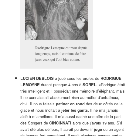
Rodrigue Lemoyne
est mort depuis
longtemps, mais il continue de faire
jaser ceux qui l’ont bien connu.
LUCIEN DEBLOIS
a joué sous les ordres de
RODRIGUE
LEMOYNE
durant presque 4 ans à
SOREL.
«Rodrigue était
très intelligent et il possédait une mémoire d’éléphant, mais
il ne connaissait absolument
rien
au métier d’entraîneur,
dit-il. Il nous faisais
patiner en rond
des deux côtés de la
glace et nous incitait à
jeter les gants.
Il ne m’a jamais
aidé à m’améliorer. Il m’a aussi caché une offre de la part
des Stingers de
CINCINNATI
alors que j’avais 19 ans. S’il
avait été plus sérieux, il aurait pu devenir
juge
ou un agent
de joueurs fort compétent. Il avait plusieurs bonnes cartes