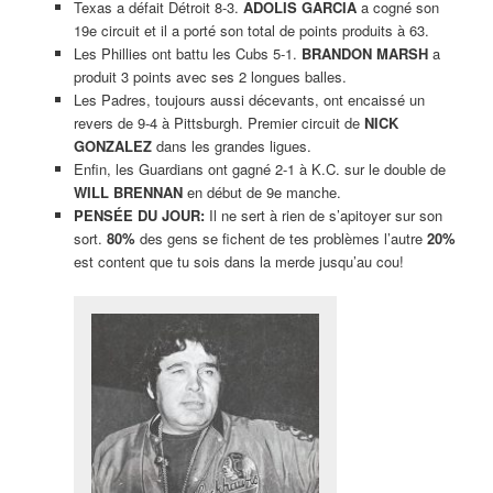
Texas a défait Détroit 8-3.
ADOLIS GARCIA
a cogné son
19e circuit et il a porté son total de points produits à 63.
Les Phillies ont battu les Cubs 5-1.
BRANDON MARSH
a
produit 3 points avec ses 2 longues balles.
Les Padres, toujours aussi décevants, ont encaissé un
revers de 9-4 à Pittsburgh. Premier circuit de
NICK
GONZALEZ
dans les grandes ligues.
Enfin, les Guardians ont gagné 2-1 à K.C. sur le double de
WILL BRENNAN
en début de 9e manche.
PENSÉE DU JOUR:
Il ne sert à rien de s’apitoyer sur son
sort.
80%
des gens se fichent de tes problèmes l’autre
20%
est content que tu sois dans la merde jusqu’au cou!