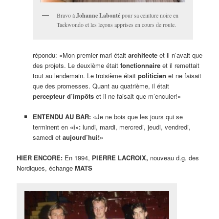
Bravo à
Johanne Labonté
pour sa ceinture noire en
Taekwondo et les leçons apprises en cours de route.
répondu: «Mon premier mari était
architecte
et il n’avait que
des projets. Le deuxième était
fonctionnaire
et il remettait
tout au lendemain. Le troisième était
politicien
et ne faisait
que des promesses. Quant au quatrième, il était
percepteur d’impôts
et il ne faisait que m’enculer!»
ENTENDU AU BAR:
«Je ne bois que les jours qui se
terminent en
«i»:
lundi, mardi, mercredi, jeudi, vendredi,
samedi et
aujourd’hui!»
HIER ENCORE:
En 1994,
PIERRE LACROIX,
nouveau d.g. des
Nordiques, échange
MATS