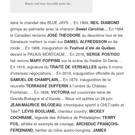
Burns ont tous travaillé pour lui.
dans le chandail des BLUE JAYS… En 1969,
NEIL DIAMOND
grimpe au palmarès avec la chanson
Sweet Caroline…
En 1994,
le Canadien réclame
JOSÉ THÉODORE
au deuxième tour et les
Sénateurs mettent la main sur
DANIEL ALFREDSSON
en 6e
ronde… En 1968, inauguration du
Festival d’été de Québec
devant le PALAIS MONTCALM… En 2016,
SERGE POSTIGO
fait revivre
MARY POPPINS
sur la scène du théâtre St-Denis…
En 1919, signature du
TRAITÉ DE VERSAILLES
après 6 moins
d’intenses négociations… En 2019, inauguration officielle du pont
SAMUEL-DE-CHAMPLAIN…
En 1879, inauguration de la
nouvelle
TERRASSE DUFFERIN
à l’ombre du Château
Frontenac…. En 1838,
VICTORIA
est couronnée reine de
Grande-Bretagne et d’Irlande… Nous ont quittés un 28 juin:
JEAN-MAURICE BILODEAU,
chroniqueur sportif à CHLT-radio et
Télé7;
LÉVIS BOULIANE,
chanteur country;
MICKEY
COCHRANE,
légende des Athletics de Philadelphie;
TERRY
FOX,
athlète et exemple de courage;
ARCHIDUC FRANÇOIS-
FERDINAND,
héritier du trône austro-hongrois;
JAMES