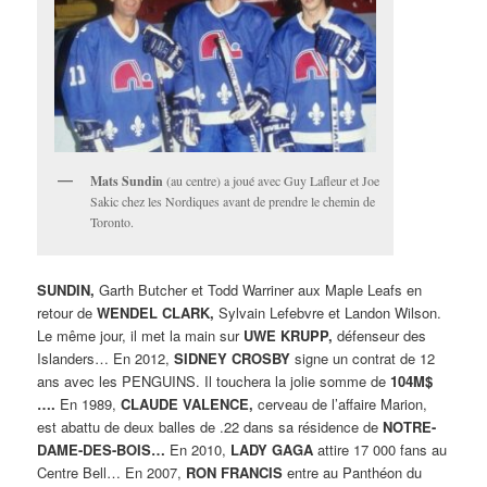
Mats Sundin
(au centre) a joué avec Guy Lafleur et Joe
Sakic chez les Nordiques avant de prendre le chemin de
Toronto.
SUNDIN,
Garth Butcher et Todd Warriner aux Maple Leafs en
retour de
WENDEL CLARK,
Sylvain Lefebvre et Landon Wilson.
Le même jour, il met la main sur
UWE KRUPP,
défenseur des
Islanders… En 2012,
SIDNEY CROSBY
signe un contrat de 12
ans avec les PENGUINS. Il touchera la jolie somme de
104M$
….
En 1989,
CLAUDE VALENCE,
cerveau de l’affaire Marion,
est abattu de deux balles de .22 dans sa résidence de
NOTRE-
DAME-DES-BOIS…
En 2010,
LADY GAGA
attire 17 000 fans au
Centre Bell… En 2007,
RON FRANCIS
entre au Panthéon du