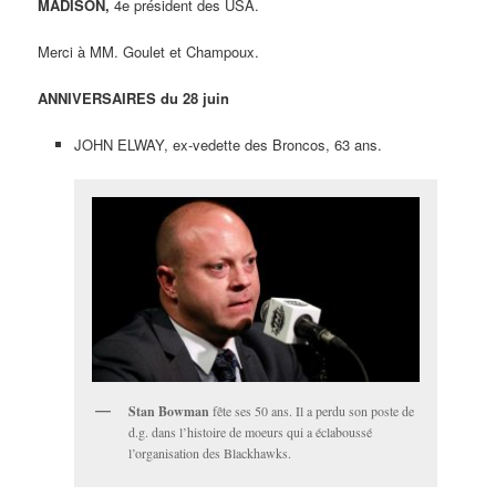
MADISON,
4e président des USA.
Merci à MM. Goulet et Champoux.
ANNIVERSAIRES du 28 juin
JOHN ELWAY, ex-vedette des Broncos, 63 ans.
Stan Bowman
fête ses 50 ans. Il a perdu son poste de
d.g. dans l’histoire de moeurs qui a éclaboussé
l’organisation des Blackhawks.