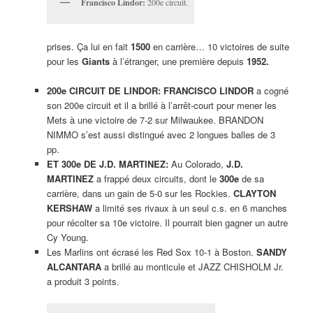
Francisco Lindor:
200e circuit.
prises. Ça lui en fait
1500
en carrière… 10 victoires de suite
pour les
Giants
à l’étranger, une première depuis
1952.
200e CIRCUIT DE LINDOR: FRANCISCO LINDOR
a cogné
son 200e circuit et il a brillé à l’arrêt-court pour mener les
Mets à une victoire de 7-2 sur Milwaukee. BRANDON
NIMMO s’est aussi distingué avec 2 longues balles de 3
pp.
ET 300e DE J.D. MARTINEZ:
Au Colorado,
J.D.
MARTINEZ
a frappé deux circuits, dont le
300e
de sa
carrière, dans un gain de 5-0 sur les Rockies.
CLAYTON
KERSHAW
a limité ses rivaux à un seul c.s. en 6 manches
pour récolter sa 10e victoire. Il pourrait bien gagner un autre
Cy Young.
Les Marlins ont écrasé les Red Sox 10-1 à Boston.
SANDY
ALCANTARA
a brillé au monticule et JAZZ CHISHOLM Jr.
a produit 3 points.