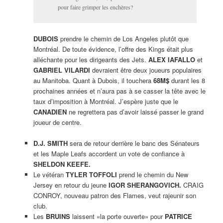
pour faire grimper les enchères?
DUBOIS
prendre le chemin de Los Angeles plutôt que
Montréal. De toute évidence, l’offre des Kings était plus
alléchante pour les dirigeants des Jets.
ALEX IAFALLO
et
GABRIEL VILARDI
devraient être deux joueurs populaires
au Manitoba. Quant à Dubois, il touchera
68M$
durant les 8
prochaines années et n’aura pas à se casser la tête avec le
taux d’imposition à Montréal. J’espère juste que le
CANADIEN
ne regrettera pas d’avoir laissé passer le grand
joueur de centre.
D.J. SMITH
sera de retour derrière le banc des Sénateurs
et les Maple Leafs accordent un vote de confiance à
SHELDON KEEFE.
Le vétéran
TYLER TOFFOLI
prend le chemin du New
Jersey en retour du jeune
IGOR SHERANGOVICH.
CRAIG
CONROY, nouveau patron des Flames, veut rajeunir son
club.
Les
BRUINS
laissent «la porte ouverte» pour
PATRICE