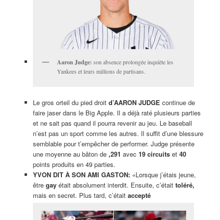
Aaron Judge:
son absence prolongée inquiète les
Yankees et leurs millions de partisans.
Le gros orteil du pied droit
d’AARON JUDGE
continue de
faire jaser dans le Big Apple. Il a déjà raté plusieurs parties
et ne sait pas quand il pourra revenir au jeu. Le baseball
n’est pas un sport comme les autres. Il suffit d’une blessure
semblable pour t’empêcher de performer. Judge présente
une moyenne au bâton de
,291
avec
19 circuits
et
40
points produits en 49 parties.
YVON DIT À SON AMI GASTON:
«Lorsque j’étais jeune,
être
gay
était absolument interdit. Ensuite, c’était
toléré,
mais en secret. Plus tard, c’était
accepté