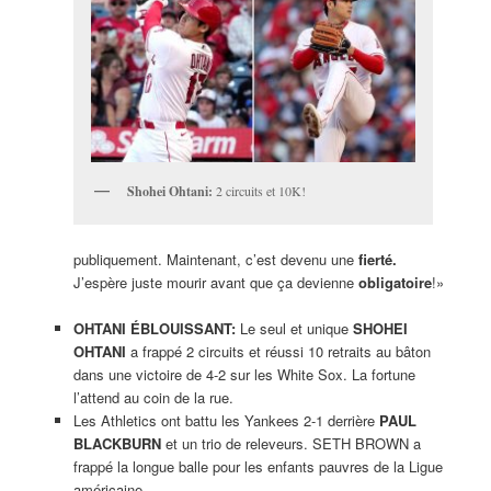
Shohei Ohtani:
2 circuits et 10K!
publiquement. Maintenant, c’est devenu une
fierté.
J’espère juste mourir avant que ça devienne
obligatoire
!»
OHTANI ÉBLOUISSANT:
Le seul et unique
SHOHEI
OHTANI
a frappé 2 circuits et réussi 10 retraits au bâton
dans une victoire de 4-2 sur les White Sox. La fortune
l’attend au coin de la rue.
Les Athletics ont battu les Yankees 2-1 derrière
PAUL
BLACKBURN
et un trio de releveurs. SETH BROWN a
frappé la longue balle pour les enfants pauvres de la Ligue
américaine.