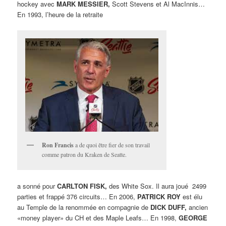
hockey avec
MARK MESSIER,
Scott Stevens et Al MacInnis…
En 1993, l’heure de la retraite
Ron Francis
a de quoi être fier de son travail
comme patron du Kraken de Seatte.
a sonné pour
CARLTON FISK,
des White Sox. Il aura joué 2499
parties et frappé 376 circuits… En 2006,
PATRICK ROY
est élu
au Temple de la renommée en compagnie de
DICK DUFF,
ancien
«money player» du CH et des Maple Leafs… En 1998,
GEORGE