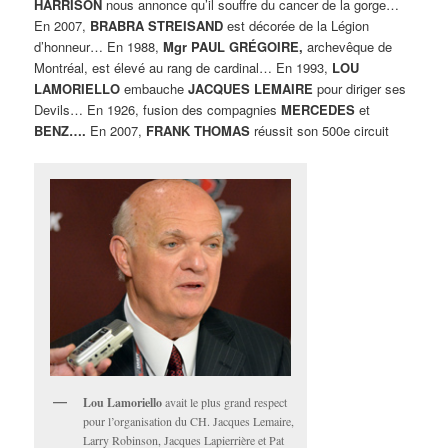
HARRISON
nous annonce qu’il souffre du cancer de la gorge…
En 2007,
BRABRA STREISAND
est décorée de la Légion
d’honneur… En 1988,
Mgr PAUL GRÉGOIRE,
archevêque de
Montréal, est élevé au rang de cardinal… En 1993,
LOU
LAMORIELLO
embauche
JACQUES LEMAIRE
pour diriger ses
Devils… En 1926, fusion des compagnies
MERCEDES
et
BENZ….
En 2007,
FRANK THOMAS
réussit son 500e circuit
Lou Lamoriello
avait le plus grand respect
pour l’organisation du CH. Jacques Lemaire,
Larry Robinson, Jacques Lapierrière et Pat