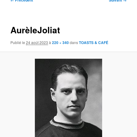
← Précédent
Suivant →
des
images
AurèleJoliat
Publié le
24 août 2023
à
220 × 340
dans
TOASTS & CAFÉ