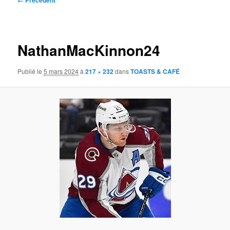
← Précédent
des
images
NathanMacKinnon24
Publié le
5 mars 2024
à
217 × 232
dans
TOASTS & CAFÉ