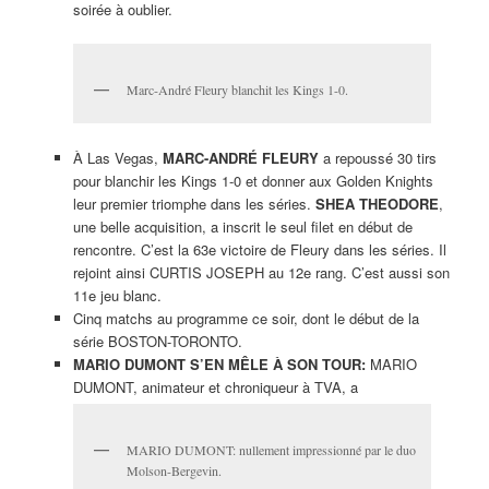
soirée à oublier.
Marc-André Fleury blanchit les Kings 1-0.
À Las Vegas,
MARC-ANDRÉ FLEURY
a repoussé 30 tirs
pour blanchir les Kings 1-0 et donner aux Golden Knights
leur premier triomphe dans les séries.
SHEA THEODORE
,
une belle acquisition, a inscrit le seul filet en début de
rencontre. C’est la 63e victoire de Fleury dans les séries. Il
rejoint ainsi CURTIS JOSEPH au 12e rang. C’est aussi son
11e jeu blanc.
Cinq matchs au programme ce soir, dont le début de la
série BOSTON-TORONTO.
MARIO DUMONT S’EN MÊLE À SON TOUR:
MARIO
DUMONT, animateur et chroniqueur à TVA, a
MARIO DUMONT: nullement impressionné par le duo
Molson-Bergevin.