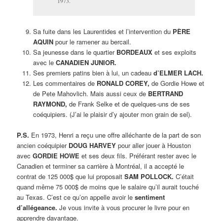
1973.
Sa fuite dans les Laurentides et l’intervention du
PÈRE
AQUIN
pour le ramener au bercail.
Sa jeunesse dans le quartier
BORDEAUX
et ses exploits
avec le
CANADIEN JUNIOR.
Ses premiers patins bien à lui, un cadeau
d’ELMER LACH.
Les commentaires de
RONALD COREY,
de Gordie Howe et
de Pete Mahovlich. Mais aussi ceux de
BERTRAND
RAYMOND,
de Frank Selke et de quelques-uns de ses
coéquipiers. (J’ai le plaisir d’y ajouter mon grain de sel).
P.S.
En 1973, Henri a reçu une offre alléchante de la part de son
ancien coéquipier
DOUG HARVEY
pour aller jouer à Houston
avec
GORDIE HOWE
et ses deux fils. Préférant rester avec le
Canadien et terminer sa carrière à Montréal, il a accepté le
contrat de 125 000$ que lui proposait
SAM POLLOCK.
C’était
quand même 75 000$ de moins que le salaire qu’il aurait touché
au Texas. C’est ce qu’on appelle avoir le
sentiment
d’allégeance.
Je vous invite à vous procurer le livre pour en
apprendre davantage.