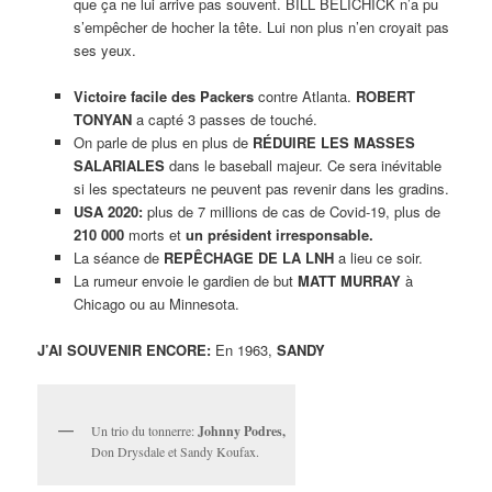
que ça ne lui arrive pas souvent. BILL BELICHICK n’a pu
s’empêcher de hocher la tête. Lui non plus n’en croyait pas
ses yeux.
Victoire facile des Packers
contre Atlanta.
ROBERT
TONYAN
a capté 3 passes de touché.
On parle de plus en plus de
RÉDUIRE LES MASSES
SALARIALES
dans le baseball majeur. Ce sera inévitable
si les spectateurs ne peuvent pas revenir dans les gradins.
USA 2020:
plus de 7 millions de cas de Covid-19, plus de
210 000
morts et
un président irresponsable.
La séance de
REPÊCHAGE DE LA LNH
a lieu ce soir.
La rumeur envoie le gardien de but
MATT MURRAY
à
Chicago ou au Minnesota.
J’AI SOUVENIR ENCORE:
En 1963,
SANDY
Un trio du tonnerre:
Johnny Podres,
Don Drysdale et Sandy Koufax.