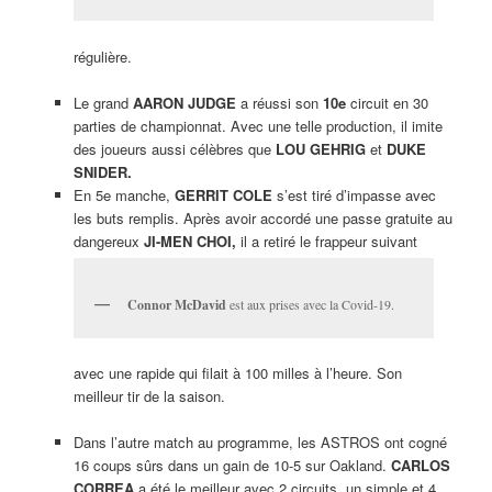
régulière.
Le grand
AARON JUDGE
a réussi son
10e
circuit en 30
parties de championnat. Avec une telle production, il imite
des joueurs aussi célèbres que
LOU GEHRIG
et
DUKE
SNIDER.
En 5e manche,
GERRIT COLE
s’est tiré d’impasse avec
les buts remplis. Après avoir accordé une passe gratuite au
dangereux
JI-MEN CHOI,
il a retiré le frappeur suivant
Connor McDavid
est aux prises avec la Covid-19.
avec une rapide qui filait à 100 milles à l’heure. Son
meilleur tir de la saison.
Dans l’autre match au programme, les ASTROS ont cogné
16 coups sûrs dans un gain de 10-5 sur Oakland.
CARLOS
CORREA
a été le meilleur avec 2 circuits, un simple et 4