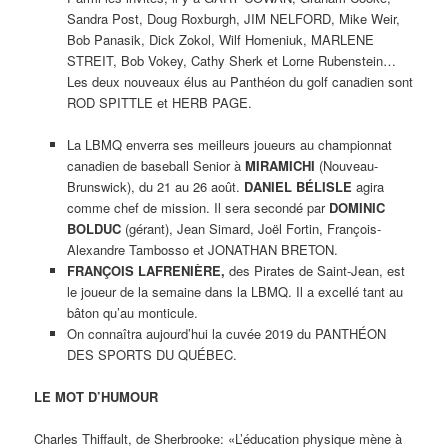
Sandra Post, Doug Roxburgh, JIM NELFORD, Mike Weir,
Bob Panasik, Dick Zokol, Wilf Homeniuk, MARLENE
STREIT, Bob Vokey, Cathy Sherk et Lorne Rubenstein…
Les deux nouveaux élus au Panthéon du golf canadien sont
ROD SPITTLE et HERB PAGE.
La LBMQ enverra ses meilleurs joueurs au championnat
canadien de baseball Senior à
MIRAMICHI
(Nouveau-
Brunswick), du 21 au 26 août.
DANIEL BÉLISLE
agira
comme chef de mission. Il sera secondé par
DOMINIC
BOLDUC
(gérant), Jean Simard, Joël Fortin, François-
Alexandre Tambosso et JONATHAN BRETON.
FRANÇOIS LAFRENIÈRE,
des Pirates de Saint-Jean, est
le joueur de la semaine dans la LBMQ. Il a excellé tant au
bâton qu’au monticule.
On connaîtra aujourd’hui la cuvée 2019 du PANTHÉON
DES SPORTS DU QUÉBEC.
LE MOT D’HUMOUR
Charles Thiffault, de Sherbrooke: «L’éducation physique mène à