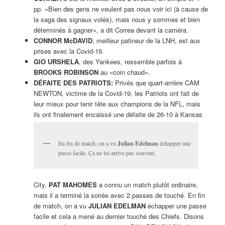
pp. «Bien des gens ne veulent pas nous voir ici (à cause de
la saga des signaux volés), mais nous y sommes et bien
déterminés à gagner», a dit Correa devant la caméra.
CONNOR McDAVID
, meilleur patineur de la LNH, est aux
prises avec la Covid-19.
GIO URSHELA
, des Yankees, ressemble parfois à
BROOKS ROBINSON
au «coin chaud».
DÉFAITE DES PATRIOTS:
Privés que quart-arrière CAM
NEWTON, victime de la Covid-19, les Patriots ont fait de
leur mieux pour tenir tête aux champions de la NFL, mais
ils ont finalement encaissé une défaite de 26-10 à Kansas
En fin de match, on a vu
Julian Edelman
échapper une
passe facile. Ça ne lui arrive pas souvent.
City.
PAT MAHOMES
a connu un match plutôt ordinaire,
mais il a terminé la soirée avec 2 passes de touché. En fin
de match, on a vu
JULIAN EDELMAN
échapper une passe
facile et cela a mené au dernier touché des Chiefs. Disons