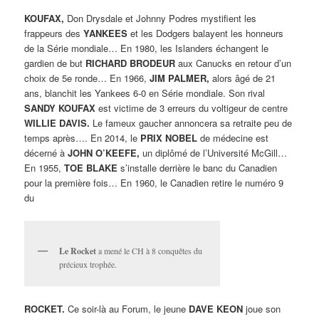
KOUFAX,
Don Drysdale et Johnny Podres mystifient les
frappeurs des
YANKEES
et les Dodgers balayent les honneurs
de la Série mondiale… En 1980, les Islanders échangent le
gardien de but
RICHARD BRODEUR
aux Canucks en retour d’un
choix de 5e ronde… En 1966,
JIM PALMER,
alors âgé de 21
ans, blanchit les Yankees 6-0 en Série mondiale. Son rival
SANDY KOUFAX
est victime de 3 erreurs du voltigeur de centre
WILLIE DAVIS.
Le fameux gaucher annoncera sa retraite peu de
temps après…. En 2014, le
PRIX NOBEL
de médecine est
décerné à
JOHN O’KEEFE,
un diplômé de l’Université McGill…
En 1955,
TOE BLAKE
s’installe derrière le banc du Canadien
pour la première fois… En 1960, le Canadien retire le numéro 9
du
Le Rocket
a mené le CH à 8 conquêtes du
précieux trophée.
ROCKET.
Ce soir-là au Forum, le jeune
DAVE KEON
joue son