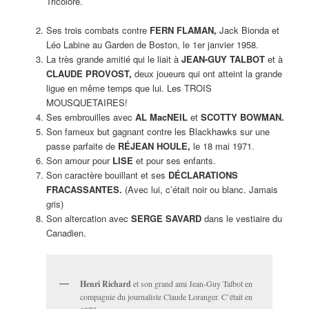
Tricolore.
Ses trois combats contre
FERN FLAMAN,
Jack Bionda et
Léo Labine au Garden de Boston, le 1er janvier 1958.
La très grande amitié qui le liait à
JEAN-GUY TALBOT
et à
CLAUDE PROVOST,
deux joueurs qui ont atteint la grande
ligue en même temps que lui. Les TROIS
MOUSQUETAIRES!
Ses embrouilles avec
AL MacNEIL
et
SCOTTY BOWMAN.
Son fameux but gagnant contre les Blackhawks sur une
passe parfaite de
RÉJEAN HOULE,
le 18 mai 1971.
Son amour pour
LISE
et pour ses enfants.
Son caractère bouillant et ses
DÉCLARATIONS
FRACASSANTES.
(Avec lui, c’était noir ou blanc. Jamais
gris)
Son altercation avec
SERGE SAVARD
dans le vestiaire du
Canadien.
Henri Richard
et son grand ami Jean-Guy Talbot en
compagnie du journaliste Claude Loranger. C’était en