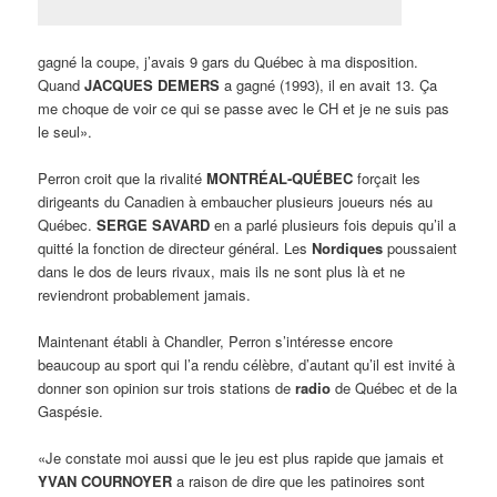
gagné la coupe, j’avais 9 gars du Québec à ma disposition.
Quand
JACQUES DEMERS
a gagné (1993), il en avait 13. Ça
me choque de voir ce qui se passe avec le CH et je ne suis pas
le seul».
Perron croit que la rivalité
MONTRÉAL-QUÉBEC
forçait les
dirigeants du Canadien à embaucher plusieurs joueurs nés au
Québec.
SERGE SAVARD
en a parlé plusieurs fois depuis qu’il a
quitté la fonction de directeur général. Les
Nordiques
poussaient
dans le dos de leurs rivaux, mais ils ne sont plus là et ne
reviendront probablement jamais.
Maintenant établi à Chandler, Perron s’intéresse encore
beaucoup au sport qui l’a rendu célèbre, d’autant qu’il est invité à
donner son opinion sur trois stations de
radio
de Québec et de la
Gaspésie.
«Je constate moi aussi que le jeu est plus rapide que jamais et
YVAN COURNOYER
a raison de dire que les patinoires sont