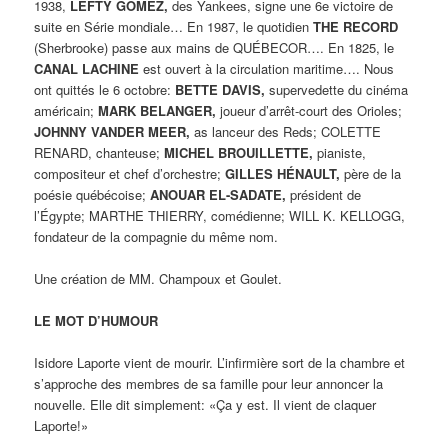
1938,
LEFTY GOMEZ,
des Yankees, signe une 6e victoire de
suite en Série mondiale… En 1987, le quotidien
THE RECORD
(Sherbrooke) passe aux mains de QUÉBECOR…. En 1825, le
CANAL LACHINE
est ouvert à la circulation maritime…. Nous
ont quittés le 6 octobre:
BETTE DAVIS,
supervedette du cinéma
américain;
MARK BELANGER,
joueur d’arrêt-court des Orioles;
JOHNNY VANDER MEER,
as lanceur des Reds; COLETTE
RENARD, chanteuse;
MICHEL BROUILLETTE,
pianiste,
compositeur et chef d’orchestre;
GILLES HÉNAULT,
père de la
poésie québécoise;
ANOUAR EL-SADATE,
président de
l’Égypte; MARTHE THIERRY, comédienne; WILL K. KELLOGG,
fondateur de la compagnie du même nom.
Une création de MM. Champoux et Goulet.
LE MOT D’HUMOUR
Isidore Laporte vient de mourir. L’infirmière sort de la chambre et
s’approche des membres de sa famille pour leur annoncer la
nouvelle. Elle dit simplement: «Ça y est. Il vient de claquer
Laporte!»