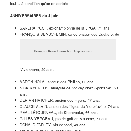
tout… à condition qu’on en sorte!»
ANNIVERSAIRES du 4 juin
SANDRA POST, ex-championne de la LPGA, 71 ans.
FRANÇOIS BEAUCHEMIN, ex-défenseur des Ducks et de
François Beauchemin
frise la quarantaine.
l’Avalanche, 39 ans.
AARON NOLA, lanceur des Phillies, 26 ans.
NICK KYPREOS, analyste de hockey chez SportsNet, 53
ans.
DERIAN HATCHER, ancien des Flyers, 47 ans.
CLAUDE ALAIN, ancien des Tigres de Victoriaville, 74 ans.
RÉAL LÉTOURNEAU, de Sherbrooke, 66 ans.
GILLES YERGEAU, pro de golf en Mauricie, 71 ans.
DONALD FARLEY, ski de fond, 49 ans.
MARIUS BRISSON, sportif de Laval.