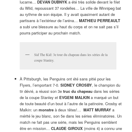
lucarne…
DEVAN DUBNYK
a été très solide devant le filet
du Wild, repoussant 37 rondelles… La ville de Winnipeg bat
au rythme de son équipe. Il y avait quasiment autant de
partisans à l’extérieur de l’aréna…
MATHIEU
PERREAULT
a subi une blessure au haut du corps et on ne sait pas s’il
pourra participer au prochain match.
Sid The Kid: 3e tour du chapeau dans les séries de la
coupe Stanley.
À Pittsburgh, les Penguins ont été sans pitié pour les
Flyers, l’emportant 7-0.
SIDNEY CROSBY
, le champion du
tir dévié, a réussi son 3e
truc du chapeau
dans les séries
de la coupe Stanley et
EVGENI MALKIN
a marqué un but
de toute beauté d’un bout à l’autre de la patinoire. Crosby et
Malkin: un
monstre
à deux têtes!…
MATT MURRAY
a
mérité le jeu blanc, son 5e dans les séries éliminatoires. Un
match ne fait pas une série, mais les Penguins semblent
être en mission…
CLAUDE
GIROUX
(moins 4) a connu une