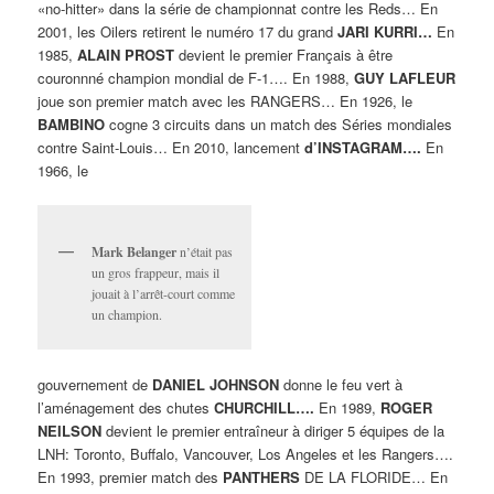
«no-hitter» dans la série de championnat contre les Reds… En
2001, les Oilers retirent le numéro 17 du grand
JARI KURRI…
En
1985,
ALAIN PROST
devient le premier Français à être
couronnné champion mondial de F-1…. En 1988,
GUY LAFLEUR
joue son premier match avec les RANGERS… En 1926, le
BAMBINO
cogne 3 circuits dans un match des Séries mondiales
contre Saint-Louis… En 2010, lancement
d’INSTAGRAM….
En
1966, le
Mark Belanger
n’était pas
un gros frappeur, mais il
jouait à l’arrêt-court comme
un champion.
gouvernement de
DANIEL JOHNSON
donne le feu vert à
l’aménagement des chutes
CHURCHILL….
En 1989,
ROGER
NEILSON
devient le premier entraîneur à diriger 5 équipes de la
LNH: Toronto, Buffalo, Vancouver, Los Angeles et les Rangers….
En 1993, premier match des
PANTHERS
DE LA FLORIDE… En