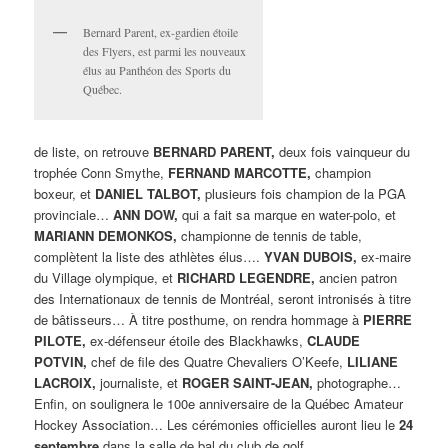
Bernard Parent, ex-gardien étoile
des Flyers, est parmi les nouveaux
élus au Panthéon des Sports du
Québec.
de liste, on retrouve
BERNARD PARENT,
deux fois vainqueur du
trophée Conn Smythe,
FERNAND MARCOTTE,
champion
boxeur, et
DANIEL TALBOT,
plusieurs fois champion de la PGA
provinciale…
ANN DOW,
qui a fait sa marque en water-polo, et
MARIANN DEMONKOS,
championne de tennis de table,
complètent la liste des athlètes élus….
YVAN DUBOIS,
ex-maire
du Village olympique, et
RICHARD LEGENDRE,
ancien patron
des Internationaux de tennis de Montréal, seront intronisés à titre
de bâtisseurs… À titre posthume, on rendra hommage à
PIERRE
PILOTE,
ex-défenseur étoile des Blackhawks,
CLAUDE
POTVIN,
chef de file des Quatre Chevaliers O’Keefe,
LILIANE
LACROIX,
journaliste, et
ROGER SAINT-JEAN,
photographe…
Enfin, on soulignera le 100e anniversaire de la Québec Amateur
Hockey Association… Les cérémonies officielles auront lieu le
24
septembre
dans la salle de bal du club de golf