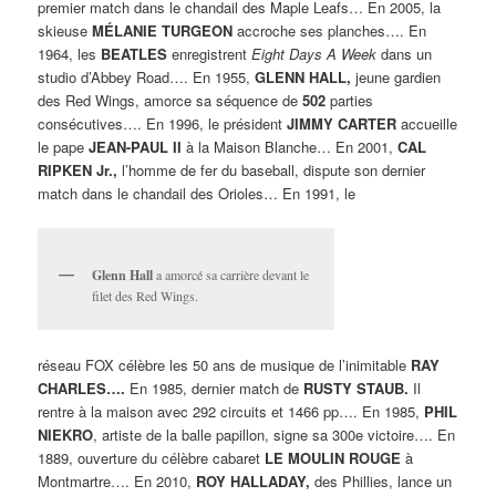
premier match dans le chandail des Maple Leafs… En 2005, la
skieuse
MÉLANIE TURGEON
accroche ses planches…. En
1964, les
BEATLES
enregistrent
Eight Days A Week
dans un
studio d’Abbey Road…. En 1955,
GLENN HALL,
jeune gardien
des Red Wings, amorce sa séquence de
502
parties
consécutives…. En 1996, le président
JIMMY CARTER
accueille
le pape
JEAN-PAUL II
à la Maison Blanche… En 2001,
CAL
RIPKEN Jr.,
l’homme de fer du baseball, dispute son dernier
match dans le chandail des Orioles… En 1991, le
Glenn Hall
a amorcé sa carrière devant le
filet des Red Wings.
réseau FOX célèbre les 50 ans de musique de l’inimitable
RAY
CHARLES….
En 1985, dernier match de
RUSTY STAUB.
Il
rentre à la maison avec 292 circuits et 1466 pp…. En 1985,
PHIL
NIEKRO
, artiste de la balle papillon, signe sa 300e victoire…. En
1889, ouverture du célèbre cabaret
LE MOULIN ROUGE
à
Montmartre…. En 2010,
ROY HALLADAY,
des Phillies, lance un