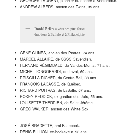
GEORGES LAURENT, pionnier du soccer à Sherbrooke.
ANDREW ALBERS, ancien des Twins, 35 ans.
Daniel Brière
a vécu ses plus fortes
émotions à Buffalo et à Philadelphie.
GENE CLINES, ancien des Pirates, 74 ans.
MARCEL ALLAIRE, de CSSS Cavendish.
FERNAND RÉGIMBALD, de Val-des-Monts, 71 ans.
MICHEL LONGOBARDI, de Laval, 69 ans.
PRISCILLA RICHER, du Centre Bell, 38 ans.
FRANÇOIS LACASSE, de Québec.
RICHARD POITRAS, de LaSalle, 57 ans.
POKEY REDDICK, ex-gardien des Jets, 56 ans.
LOUISETTE THERRIEN, de Saint-Jérôme.
GREG WALKER, ancien des White Sox.
JOSÉ BRADETTE, ami Facebook.
DENIS FILLION, ex-hockeyeur, 93 ans.