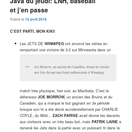
Java du jeudi: LNH, baseball
et j’en passe
Publié le
12 avril 2018
C’EST PARTI, MON KIKI!
Les JETS DE
WINNIPEG
ont amorcé les séries en
remportant une victoire de 3-2 sur Minnesota dans un
Joe Morrow, un ancien du Canadien, donne la victoire
aux Jets devant une foule enthousiaste à Winnipeg.
match très physique, hier soir, au Manitoba. C’est le
défenseur
JOE MORROW,
un ancien des Bruins et du
Canadien, qui a marqué le but gagnant en 3e période
lorsque son tir a été dévié accidentellement par CHARLIE
COYLE, du Wild…
ZACH PARISE
avait donné les devants
aux visiteurs avec un très beau but, mais
PATRIK LAINE
a
ramené les Jets dans la partie avec un puissant tir dans la