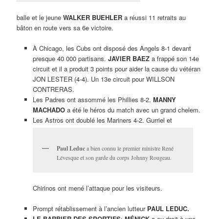
balle et le jeune
WALKER BUEHLER
a réussi 11 retraits au
bâton en route vers sa 6e victoire.
À Chicago, les Cubs ont disposé des Angels 8-1 devant
presque 40 000 partisans.
JAVIER BAEZ
a frappé son 14e
circuit et il a produit 3 points pour aider la cause du vétéran
JON LESTER (4-4). Un 13e circuit pour WILLSON
CONTRERAS.
Les Padres ont assommé les Phillies 8-2.
MANNY
MACHADO
a été le héros du match avec un grand chelem.
Les Astros ont doublé les Mariners 4-2. Gurriel et
Paul Leduc
a bien connu le premier ministre René
Lévesque et son garde du corps Johnny Rougeau.
Chirinos ont mené l’attaque pour les visiteurs.
Prompt rétablissement à l’ancien lutteur
PAUL LEDUC.
LE BARBIER DES SPORTIFS
:
MÉNICK
a eu droit à une