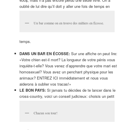
400$, mais n’a pas encore perdu une seule livre. On a
oublié de lui dire qu’il doit y aller une fois de temps en
Un bar comme on en trouve des milliers en Écosse.
temps.
DANS UN BAR EN ÉCOSSE:
Sur une affiche on peut lire:
«Votre chien est-il mort? La longueur de votre pénis vous
inquiète-t-elle? Vous venez d’apprendre que votre mari est
homosexuel? Vous avez un penchant physique pour les
animaux? ENTREZ ICI immédiatement et nous vous
aiderons à oublier vos tracas!»
LE BON PAYS:
Si jamais tu décides de te lancer dans le
cross-country, voici un conseil judicieux: choisis un petit
Chacun son tour!