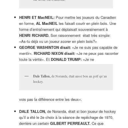
HENRI ET MacNEIL:
Pour mettre les joueurs du Canadien
en forme,
AL MacNEIL
les faisait courir en plein bois. Une
forme d’entraînement qui déplaisait souverainement à
HENRI RICHARD.
Son raisonnement était très simple:
«As-tu déjà vu un joueur
scorer
en plein bois?»
GEORGE WASHINTON disait:
«Je ne suis pas capable de
mentir».
RICHARD NIXON disait:
«Je ne peux pas raconter
toute la vérité». Et
DONALD TRUMP:
«Je ne
Dale Tallon,
de Noranda, était aussi bon au golf qu’au
hockey.
vois pas la différence entre les deux».
DALE TALLON,
de Noranda, était si bon joueur de hockey
qu’il a été le 2e choix à la séance de repêchage de 1970,
derrière un certain
GILBERT PERREAULT.
Ce que