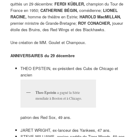
quittés un 29 décembre:
FERDI KÜBLER,
champion du Tour de
France en 1950;
CATHERINE BÉGIN,
comédienne;
LIONEL
RACINE,
homme de théâtre en Estrie;
HAROLD MacMILLAN,
premier ministre de Grande-Bretagne;
ROY CONACHER,
joueur
étoile des Bruins, des Red Wings et des Blackhawks.
Une création de MM. Goulet et Champoux.
ANNIVERSAIRES du 29 décembre
THEO EPSTEIN, ex-président des Cubs de Chicago et
ancien
Theo Epstein
a gagné la Série
mondiale à Boston et à Chicago.
patron des Red Sox, 49 ans.
JARET WRIGHT, ex-lanceur des Yankees, 47 ans.
STEVE WILLIAMS, ancien
caddie
de Tiger Woods, 59 ans.