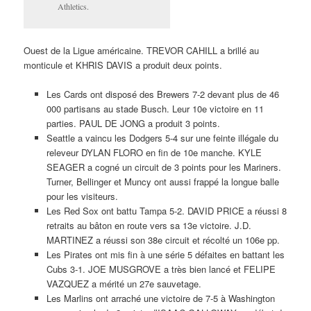
Athletics.
Ouest de la Ligue américaine. TREVOR CAHILL a brillé au
monticule et KHRIS DAVIS a produit deux points.
Les Cards ont disposé des Brewers 7-2 devant plus de 46
000 partisans au stade Busch. Leur 10e victoire en 11
parties. PAUL DE JONG a produit 3 points.
Seattle a vaincu les Dodgers 5-4 sur une feinte illégale du
releveur DYLAN FLORO en fin de 10e manche. KYLE
SEAGER a cogné un circuit de 3 points pour les Mariners.
Turner, Bellinger et Muncy ont aussi frappé la longue balle
pour les visiteurs.
Les Red Sox ont battu Tampa 5-2. DAVID PRICE a réussi 8
retraits au bâton en route vers sa 13e victoire. J.D.
MARTINEZ a réussi son 38e circuit et récolté un 106e pp.
Les Pirates ont mis fin à une série 5 défaites en battant les
Cubs 3-1. JOE MUSGROVE a très bien lancé et FELIPE
VAZQUEZ a mérité un 27e sauvetage.
Les Marlins ont arraché une victoire de 7-5 à Washington