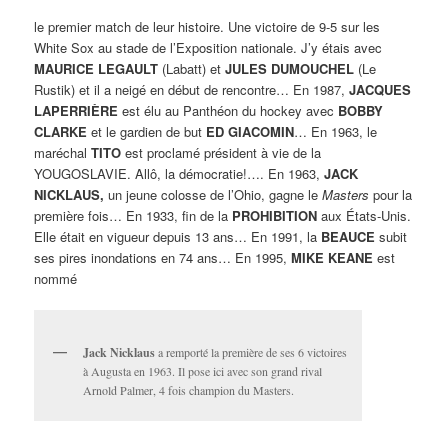
le premier match de leur histoire. Une victoire de 9-5 sur les
White Sox au stade de l’Exposition nationale. J’y étais avec
MAURICE LEGAULT
(Labatt) et
JULES DUMOUCHEL
(Le
Rustik) et il a neigé en début de rencontre… En 1987,
JACQUES
LAPERRIÈRE
est élu au Panthéon du hockey avec
BOBBY
CLARKE
et le gardien de but
ED GIACOMIN
… En 1963, le
maréchal
TITO
est proclamé président à vie de la
YOUGOSLAVIE. Allô, la démocratie!…. En 1963,
JACK
NICKLAUS,
un jeune colosse de l’Ohio, gagne le
Masters
pour la
première fois… En 1933, fin de la
PROHIBITION
aux États-Unis.
Elle était en vigueur depuis 13 ans… En 1991, la
BEAUCE
subit
ses pires inondations en 74 ans… En 1995,
MIKE KEANE
est
nommé
Jack Nicklaus
a remporté la première de ses 6 victoires
à Augusta en 1963. Il pose ici avec son grand rival
Arnold Palmer, 4 fois champion du Masters.