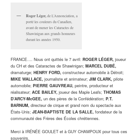
Roger Léger,
de L’Annonciation, a
porté les couleurs du Canadien,
avant de mener les Cataractes de
Shawinigan aux grands honneurs
durant les années 1950.
FRANCE…. Nous ont quittés le 7 avril:
ROGER LÉGER,
joueur
du CH et des Cataractes de Shawinigan;
MARCEL DUBÉ,
dramaturge;
HENRY FORD,
constructeur automobile à Détroit;
MIKE WALLACE,
journaliste et animateur;
JIM CLARK,
pilote
automobile;
PIERRE GAUVREAU,
peintre, producteur et
réalisateur;
ACE BAILEY,
joueur des Maple Leafs;
THOMAS
D’ARCY-McGEE,
un des pères de la Confédération;
P.T.
BARNUM,
directeur de cirque et grand nom du spectacle aux
États-Unis;
JEAN-BAPTISTE DE LA SALLE,
fondateur de la
communauté des Frères des Écoles chrétiennes.
Merci à IRÉNÉE GOULET et à GUY CHAMPOUX pour tous ces
souvenirs.