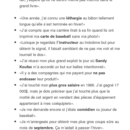
grand livre».
«Une année, j’ai connu une
léthargie
au bâton tellement
longue qu’elle s’est terminée en hiver!»
«J’ai compris que ma carrière tirait à sa fin quand ils ont
imprimé ma
carte de baseball
sans ma photo!»
«Lorsque je regardais
l’instructeur
au troisième but pour
obtenir le signal, il faisait semblant de ne pas me voir et me
tournait le dos».
«J’ai réussi mon plus grand exploit le jour où
Sandy
Koufax
m’a accordé un but sur balles intentionnel».
«Il y a des compagnies qui me payent pour
ne pas
endosser
leur produit!»
«J’ai touché mon
plus gros salaire
en 1966. J’ai gagné 17
000$, mais je dois préciser que j’ai touché plus que la
moitié de cet argent en vendant des pièces d’équipement
appartenant à mes coéquipiers».
«Je me demande encore si j’étais
comédien
ou joueur de
baseball».
«Je m’arrangeais pour obtenir mes plus gros coups sûrs au
mois de
septembre.
Ça m’aidait à passer l’hiver».