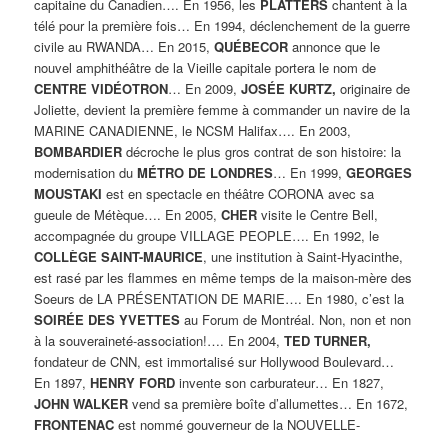
capitaine du Canadien…. En 1956, les
PLATTERS
chantent à la
télé pour la première fois… En 1994, déclenchement de la guerre
civile au RWANDA… En 2015,
QUÉBECOR
annonce que le
nouvel amphithéâtre de la Vieille capitale portera le nom de
CENTRE VIDÉOTRON
… En 2009,
JOSÉE KURTZ,
originaire de
Joliette, devient la première femme à commander un navire de la
MARINE CANADIENNE, le NCSM Halifax…. En 2003,
BOMBARDIER
décroche le plus gros contrat de son histoire: la
modernisation du
MÉTRO DE LONDRES
… En 1999,
GEORGES
MOUSTAKI
est en spectacle en théâtre CORONA avec sa
gueule de Métèque…. En 2005,
CHER
visite le Centre Bell,
accompagnée du groupe VILLAGE PEOPLE…. En 1992, le
COLLÈGE SAINT-MAURICE
, une institution à Saint-Hyacinthe,
est rasé par les flammes en même temps de la maison-mère des
Soeurs de LA PRÉSENTATION DE MARIE…. En 1980, c’est la
SOIRÉE DES YVETTES
au Forum de Montréal. Non, non et non
à la souveraineté-association!…. En 2004,
TED TURNER,
fondateur de CNN, est immortalisé sur Hollywood Boulevard…
En 1897,
HENRY FORD
invente son carburateur… En 1827,
JOHN WALKER
vend sa première boîte d’allumettes… En 1672,
FRONTENAC
est nommé gouverneur de la NOUVELLE-