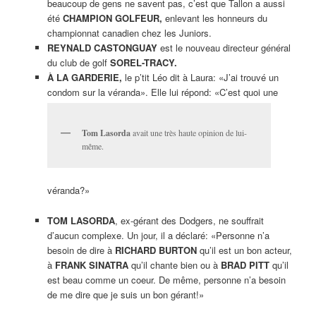
beaucoup de gens ne savent pas, c’est que Tallon a aussi
été
CHAMPION GOLFEUR,
enlevant les honneurs du
championnat canadien chez les Juniors.
REYNALD CASTONGUAY
est le nouveau directeur général
du club de golf
SOREL-TRACY.
À LA GARDERIE,
le p’tit Léo dit à Laura: «J’ai trouvé un
condom sur la véranda». Elle lui répond: «C’est quoi une
Tom Lasorda
avait une très haute opinion de lui-
même.
véranda?»
TOM LASORDA
, ex-gérant des Dodgers, ne souffrait
d’aucun complexe. Un jour, il a déclaré: «Personne n’a
besoin de dire à
RICHARD BURTON
qu’il est un bon acteur,
à
FRANK SINATRA
qu’il chante bien ou à
BRAD PITT
qu’il
est beau comme un coeur. De même, personne n’a besoin
de me dire que je suis un bon gérant!»