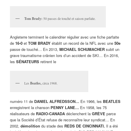
Tom Brady:
50 passes de touché et saison parfaite.
Angleterre terminent le calendrier régulier avec une fiche parfaite
de
16-0
et
TOM BRADY
établit un record de la NFL avec une
50e
passe de touché… En 2013,
MICHAEL SCHUMACHER
subit un
grave traumatisme crânien lors d’un accident de SKI… En 2016,
les
SÉNATEURS
retirent le
Les
Beatles,
circa 1968.
numéro 11 de
DANIEL ALFREDSSON…
En 1966, les
BEATLES
enregistrent la chanson
PENNY LANE…
En 1958, les 75
réalisateurs de
RADIO-CANADA
déclenchent la
GRÈVE
parce
que la Société d’État refuse de reconnaître leur syndicat… En
2002,
démolition
du stade des
REDS DE CINCINNATI.
Il a été