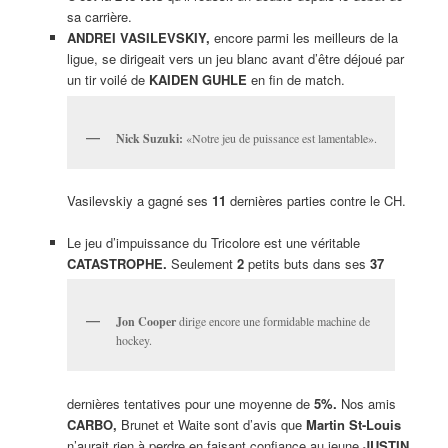
sa carrière.
ANDREI VASILEVSKIY,
encore parmi les meilleurs de la
ligue, se dirigeait vers un jeu blanc avant d’être déjoué par
un tir voilé de
KAIDEN GUHLE
en fin de match.
Nick Suzuki:
«Notre jeu de puissance est lamentable».
Vasilevskiy a gagné ses
11
dernières parties contre le CH.
Le jeu d’impuissance du Tricolore est une véritable
CATASTROPHE.
Seulement
2
petits buts dans ses
37
Jon Cooper
dirige encore une formidable machine de
hockey.
dernières tentatives pour une moyenne de
5%.
Nos amis
CARBO,
Brunet et Waite sont d’avis que
Martin St-Louis
n’aurait rien à perdre en faisant confiance au jeune
JUSTIN