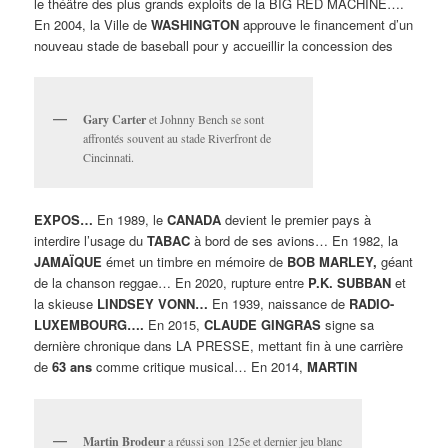
le théâtre des plus grands exploits de la BIG RED MACHINE….
En 2004, la Ville de
WASHINGTON
approuve le financement d’un
nouveau stade de baseball pour y accueillir la concession des
Gary Carter
et Johnny Bench se sont
affrontés souvent au stade Riverfront de
Cincinnati.
EXPOS…
En 1989, le
CANADA
devient le premier pays à
interdire l’usage du
TABAC
à bord de ses avions… En 1982, la
JAMAÏQUE
émet un timbre en mémoire de
BOB MARLEY,
géant
de la chanson reggae… En 2020, rupture entre
P.K. SUBBAN
et
la skieuse
LINDSEY VONN…
En 1939, naissance de
RADIO-
LUXEMBOURG….
En 2015,
CLAUDE GINGRAS
signe sa
dernière chronique dans LA PRESSE, mettant fin à une carrière
de
63 ans
comme critique musical… En 2014,
MARTIN
Martin Brodeur
a réussi son 125e et dernier jeu blanc