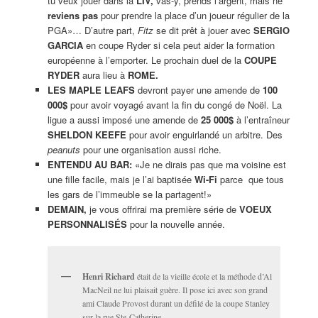
tu veux jouer dans la
LIV,
vas-y, prends l’argent, mais ne
reviens pas
pour prendre la place d’un joueur régulier de la
PGA»… D’autre part,
Fitz
se dit prêt à jouer avec
SERGIO
GARCIA
en coupe Ryder si cela peut aider la formation
européenne à l’emporter. Le prochain duel de la
COUPE
RYDER
aura lieu à
ROME.
LES MAPLE LEAFS
devront payer une amende de
100
000$
pour avoir voyagé avant la fin du congé de Noël. La
ligue a aussi imposé une amende de
25 000$
à l’entraîneur
SHELDON KEEFE
pour avoir enguirlandé un arbitre. Des
peanuts
pour une organisation aussi riche.
ENTENDU AU BAR:
«Je ne dirais pas que ma voisine est
une fille facile, mais je l’ai baptisée
Wi-Fi
parce que tous
les gars de l’immeuble se la partagent!»
DEMAIN,
je vous offrirai ma première série de
VOEUX
PERSONNALISÉS
pour la nouvelle année.
Henri Richard
était de la vieille école et la méthode d’Al
MacNeil ne lui plaisait guère. Il pose ici avec son grand
ami Claude Provost durant un défilé de la coupe Stanley
sur la rue Ste-Catherine.