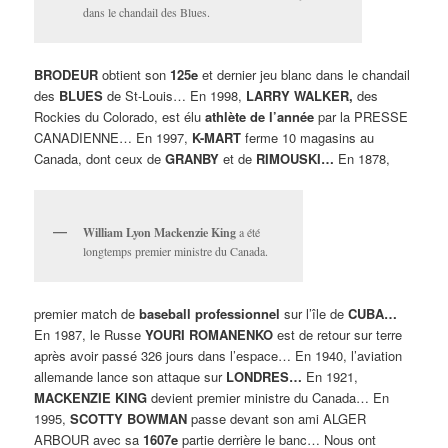
dans le chandail des Blues.
BRODEUR
obtient son
125e
et dernier jeu blanc dans le chandail
des
BLUES
de St-Louis… En 1998,
LARRY WALKER,
des
Rockies du Colorado, est élu
athlète de l’année
par la PRESSE
CANADIENNE… En 1997,
K-MART
ferme 10 magasins au
Canada, dont ceux de
GRANBY
et de
RIMOUSKI…
En 1878,
William Lyon Mackenzie King
a été
longtemps premier ministre du Canada.
premier match de
baseball professionnel
sur l’île de
CUBA…
En 1987, le Russe
YOURI ROMANENKO
est de retour sur terre
après avoir passé 326 jours dans l’espace… En 1940, l’aviation
allemande lance son attaque sur
LONDRES…
En 1921,
MACKENZIE KING
devient premier ministre du Canada… En
1995,
SCOTTY BOWMAN
passe devant son ami ALGER
ARBOUR avec sa
1607e
partie derrière le banc… Nous ont