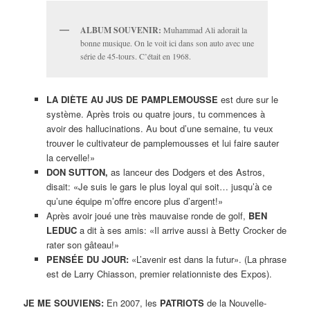
ALBUM SOUVENIR:
Muhammad Ali adorait la
bonne musique. On le voit ici dans son auto avec une
série de 45-tours. C’était en 1968.
LA DIÈTE AU JUS DE PAMPLEMOUSSE
est dure sur le
système. Après trois ou quatre jours, tu commences à
avoir des hallucinations. Au bout d’une semaine, tu veux
trouver le cultivateur de pamplemousses et lui faire sauter
la cervelle!»
DON SUTTON,
as lanceur des Dodgers et des Astros,
disait: «Je suis le gars le plus loyal qui soit… jusqu’à ce
qu’une équipe m’offre encore plus d’argent!»
Après avoir joué une très mauvaise ronde de golf,
BEN
LEDUC
a dit à ses amis: «Il arrive aussi à Betty Crocker de
rater son gâteau!»
PENSÉE DU JOUR:
«L’avenir est dans la futur». (La phrase
est de Larry Chiasson, premier relationniste des Expos).
JE ME SOUVIENS:
En 2007, les
PATRIOTS
de la Nouvelle-