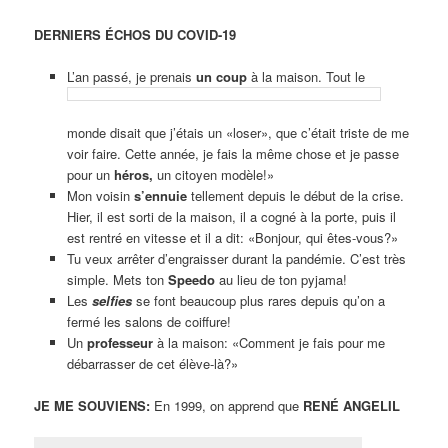
DERNIERS ÉCHOS DU COVID-19
L’an passé, je prenais
un coup
à la maison. Tout le
monde disait que j’étais un «loser», que c’était triste de me
voir faire. Cette année, je fais la même chose et je passe
pour un
héros,
un citoyen modèle!»
Mon voisin
s’ennuie
tellement depuis le début de la crise.
Hier, il est sorti de la maison, il a cogné à la porte, puis il
est rentré en vitesse et il a dit: «Bonjour, qui êtes-vous?»
Tu veux arrêter d’engraisser durant la pandémie. C’est très
simple. Mets ton
Speedo
au lieu de ton pyjama!
Les
selfies
se font beaucoup plus rares depuis qu’on a
fermé les salons de coiffure!
Un
professeur
à la maison: «Comment je fais pour me
débarrasser de cet élève-là?»
JE ME SOUVIENS:
En 1999, on apprend que
RENÉ ANGELIL