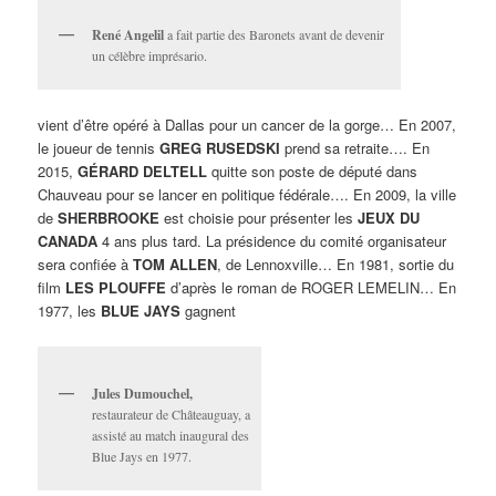
René Angelil
a fait partie des Baronets avant de devenir
un célèbre imprésario.
vient d’être opéré à Dallas pour un cancer de la gorge… En 2007,
le joueur de tennis
GREG RUSEDSKI
prend sa retraite…. En
2015,
GÉRARD DELTELL
quitte son poste de député dans
Chauveau pour se lancer en politique fédérale…. En 2009, la ville
de
SHERBROOKE
est choisie pour présenter les
JEUX DU
CANADA
4 ans plus tard. La présidence du comité organisateur
sera confiée à
TOM ALLEN
, de Lennoxville… En 1981, sortie du
film
LES PLOUFFE
d’après le roman de ROGER LEMELIN… En
1977, les
BLUE JAYS
gagnent
Jules Dumouchel,
restaurateur de Châteauguay, a
assisté au match inaugural des
Blue Jays en 1977.