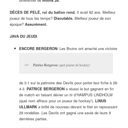
différentiel de
moins 26.
DÉCÈS DE PELÉ, roi du ballon rond.
Il avait 82 ans. Meilleur
joueur de tous les temps?
Discutable.
Meilleur joueur de son
époque?
Assurément.
JAVA DU JEUDI
ENCORE BERGERON:
Les Bruins ont arraché une victoire
Patrice Bergeron:
quel joueur de hockey!
de 3-1 sur la patinoire des Devils pour porter leur fiche à 28-
4-3.
PATRICE BERGERON
a réussi le but gagnant en fin
de match en faisant dévier un tir d’HAMPUS LINDHOLM
(quel nom affreux pour un joueur de hockey!).
LINUS
ULLMARK
a brillé de nouveau devant le filet en repoussant
29 rondelles. Les Devils ont gagné une seule de leurs 9
dernières parties.