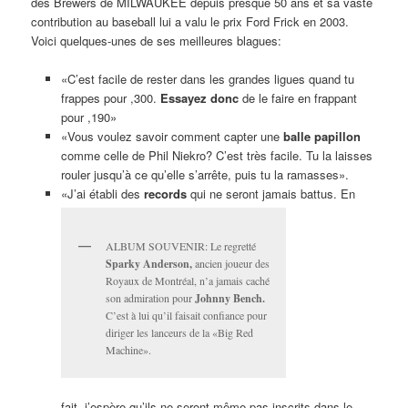
des Brewers de MILWAUKEE depuis presque 50 ans et sa vaste
contribution au baseball lui a valu le prix Ford Frick en 2003.
Voici quelques-unes de ses meilleures blagues:
«C’est facile de rester dans les grandes ligues quand tu
frappes pour ,300.
Essayez donc
de le faire en frappant
pour ,190»
«Vous voulez savoir comment capter une
balle papillon
comme celle de Phil Niekro? C’est très facile. Tu la laisses
rouler jusqu’à ce qu’elle s’arrête, puis tu la ramasses».
«J’ai établi des
records
qui ne seront jamais battus. En
ALBUM SOUVENIR: Le regretté
Sparky Anderson,
ancien joueur des
Royaux de Montréal, n’a jamais caché
son admiration pour
Johnny Bench.
C’est à lui qu’il faisait confiance pour
diriger les lanceurs de la «Big Red
Machine».
fait, j’espère qu’ils ne seront même pas inscrits dans le