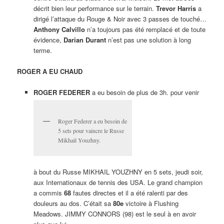
décrit bien leur performance sur le terrain.
Trevor Harris
a
dirigé l’attaque du Rouge & Noir avec 3 passes de touché…
Anthony Calvillo
n’a toujours pas été remplacé et de toute
évidence,
Darian Durant
n’est pas une solution à long
terme.
ROGER A EU CHAUD
ROGER FEDERER
a eu besoin de plus de 3h. pour venir
Roger Federer a eu besoin de
5 sets pour vaincre le Russe
Mikhail Youzhny.
à bout du Russe MIKHAIL YOUZHNY en 5 sets, jeudi soir,
aux Internationaux de tennis des USA. Le grand champion
a commis
68
fautes directes et il a été ralenti par des
douleurs au dos. C’était sa
80e
victoire à Flushing
Meadows. JIMMY CONNORS (98) est le seul à en avoir