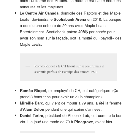
dans l’uniforme des Phillies. La marche est haute entre les
mineures et les majeures.
Le
Centre Air Canada
, domicile des Raptors et des Maple
Leafs, deviendra le
Scotiabank Arena
en 2018. La banque
a conclu une entente de 20 ans avec Maple Leafs
Entertainment. Scotiabank paiera
40M$
par année pour
avoir son nom sur la façade, soit la moitié du «payroll» des
Maple Leafs.
Roméo Riopel a le CH tatoué sur le coeur, mais il
s’ennuie parfois de l’équipe des années 1970.
Roméo Riopel
, ex-employé du CH, est catégorique: «Ça
prend 3 bons trios pour avoir un club champion».
Mireille Darc
, qui vient de mourir à 79 ans, a été la femme
d’
Alain Delon
pendant une quinzaine d’années.
Daniel Tartre
, président de Phoenix-Lab, est comme le bon
vin. Il a joué une ronde de 79 à
Pinegrove
, avant-hier.