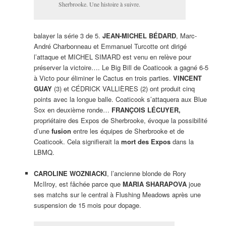
Sherbrooke. Une histoire à suivre.
balayer la série 3 de 5.
JEAN-MICHEL BÉDARD
, Marc-
André Charbonneau et Emmanuel Turcotte ont dirigé
l’attaque et MICHEL SIMARD est venu en relève pour
préserver la victoire…. Le Big Bill de Coaticook a gagné 6-5
à Victo pour éliminer le Cactus en trois parties.
VINCENT
GUAY
(3) et CÉDRICK VALLIÈRES (2) ont produit cinq
points avec la longue balle. Coaticook s’attaquera aux Blue
Sox en deuxième ronde…
FRANÇOIS LÉCUYER,
propriétaire des Expos de Sherbrooke, évoque la possibilité
d’une
fusion
entre les équipes de Sherbrooke et de
Coaticook. Cela signifierait la
mort des Expos
dans la
LBMQ.
CAROLINE WOZNIACKI
, l’ancienne blonde de Rory
McIlroy, est fâchée parce que
MARIA SHARAPOVA
joue
ses matchs sur le central à Flushing Meadows après une
suspension de 15 mois pour dopage.