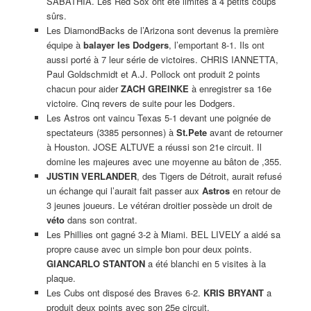
SABATHIA. Les Red Sox ont été limités à 4 petits coups
sûrs.
Les DiamondBacks de l’Arizona sont devenus la première
équipe à
balayer les Dodgers
, l’emportant 8-1. Ils ont
aussi porté à 7 leur série de victoires. CHRIS IANNETTA,
Paul Goldschmidt et A.J. Pollock ont produit 2 points
chacun pour aider
ZACH GREINKE
à enregistrer sa 16e
victoire. Cinq revers de suite pour les Dodgers.
Les Astros ont vaincu Texas 5-1 devant une poignée de
spectateurs (3385 personnes) à
St.Pete
avant de retourner
à Houston. JOSE ALTUVE a réussi son 21e circuit. Il
domine les majeures avec une moyenne au bâton de ,355.
JUSTIN VERLANDER
, des Tigers de Détroit, aurait refusé
un échange qui l’aurait fait passer aux
Astros
en retour de
3 jeunes joueurs. Le vétéran droitier possède un droit de
véto
dans son contrat.
Les Phillies ont gagné 3-2 à Miami. BEL LIVELY a aidé sa
propre cause avec un simple bon pour deux points.
GIANCARLO STANTON
a été blanchi en 5 visites à la
plaque.
Les Cubs ont disposé des Braves 6-2.
KRIS BRYANT
a
produit deux points avec son 25e circuit.