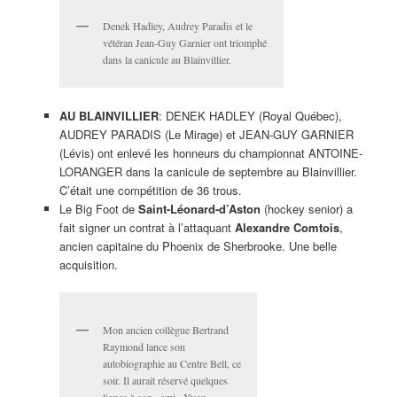
Denek Hadley, Audrey Paradis et le
vétéran Jean-Guy Garnier ont triomphé
dans la canicule au Blainvillier.
AU BLAINVILLIER
: DENEK HADLEY (Royal Québec),
AUDREY PARADIS (Le Mirage) et JEAN-GUY GARNIER
(Lévis) ont enlevé les honneurs du championnat ANTOINE-
LORANGER dans la canicule de septembre au Blainvillier.
C’était une compétition de 36 trous.
Le Big Foot de
Saint-Léonard-d’Aston
(hockey senior) a
fait signer un contrat à l’attaquant
Alexandre Comtois
,
ancien capitaine du Phoenix de Sherbrooke. Une belle
acquisition.
Mon ancien collègue Bertrand
Raymond lance son
autobiographie au Centre Bell, ce
soir. Il aurait réservé quelques
lignes à son «ami» Yvon