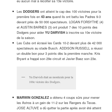
eu aucun mal à récolter sa 13e victoire.
Les
DODGERS
ont atteint le cap des 100 victoires pour la
première fois en
43 ans
quand ils ont battu les Padres 9-3
devant près de 50 000 spectateurs. LOGAN FORSYTHE (4)
et AUSTIN BARNES (3) ont produit 7 des 10 points des
Dodgers pour aider
YU DARVISH
à inscrire sa 10e victoire
de la saison.
Les Cubs ont écrasé les Cards 10-2 devant plus de 42 000
spectateurs au stade Busch. ADDISON RUSSELL a réussi
un double bon pour 3 points dès la première manche. Kris
Bryant a frappé son 29e circuit et Javier Baez son 23e.
Yu Darvish était au monticule pour la
100e victoire des Dodgers.
MARWIN GONZALEZ
a obtenu 4 coups sûrs pour mener
les Astros à un gain de 11-2 sur les Rangers du Texas.
JOSE ALTUVE a dû quitter la partie après avoir été atteint