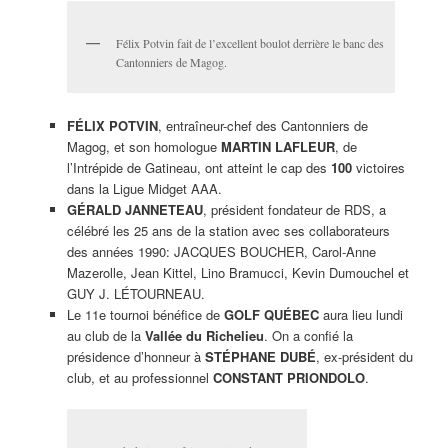
Félix Potvin fait de l’excellent boulot derrière le banc des
Cantonniers de Magog.
FÉLIX POTVIN
, entraîneur-chef des Cantonniers de
Magog, et son homologue
MARTIN LAFLEUR
, de
l’Intrépide de Gatineau, ont atteint le cap des
100
victoires
dans la Ligue Midget AAA.
GÉRALD JANNETEAU
, président fondateur de RDS, a
célébré les 25 ans de la station avec ses collaborateurs
des années 1990: JACQUES BOUCHER, Carol-Anne
Mazerolle, Jean Kittel, Lino Bramucci, Kevin Dumouchel et
GUY J. LÉTOURNEAU.
Le 11e tournoi bénéfice de
GOLF QUÉBEC
aura lieu lundi
au club de la
Vallée du Richelieu
. On a confié la
présidence d’honneur à
STÉPHANE DUBÉ
, ex-président du
club, et au professionnel
CONSTANT PRIONDOLO
.