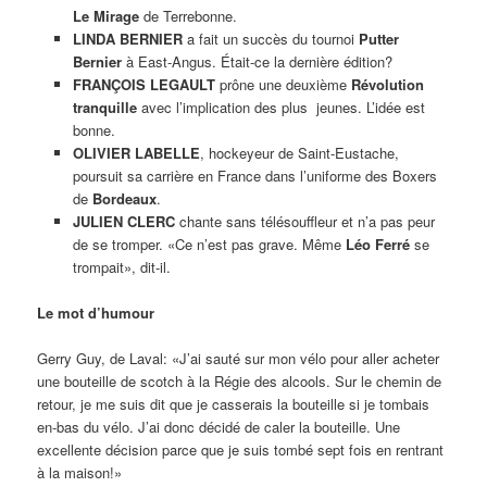
Le Mirage
de Terrebonne.
LINDA BERNIER
a fait un succès du tournoi
Putter
Bernier
à East-Angus. Était-ce la dernière édition?
FRANÇOIS LEGAULT
prône une deuxième
Révolution
tranquille
avec l’implication des plus jeunes. L’idée est
bonne.
OLIVIER LABELLE
, hockeyeur de Saint-Eustache,
poursuit sa carrière en France dans l’uniforme des Boxers
de
Bordeaux
.
JULIEN CLERC
chante sans télésouffleur et n’a pas peur
de se tromper. «Ce n’est pas grave. Même
Léo Ferré
se
trompait», dit-il.
Le mot d’humour
Gerry Guy, de Laval: «J’ai sauté sur mon vélo pour aller acheter
une bouteille de scotch à la Régie des alcools. Sur le chemin de
retour, je me suis dit que je casserais la bouteille si je tombais
en-bas du vélo. J’ai donc décidé de caler la bouteille. Une
excellente décision parce que je suis tombé sept fois en rentrant
à la maison!»