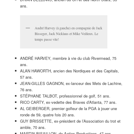
ans.
André Harvey (à gauche) en compagnie de Jack
Bisseger, Jack Nicklaus et Mike Veilleux. Le
temps passe vite!
ANDRÉ HARVEY, membre à vie du club Rivermead, 75
ans.
ALAN HAWORTH, ancien des Nordiques et des Capitals,
57 ans.
JEAN-GILLES GAGNON, ex-lanceur des Mets de Lachine,
76 ans.
STÉPHANE TALBOT, professionnel de golf, 51 ans.
RICO CARTY, ex-vedette des Braves d’Atlanta, 77 ans.
AL GEIBERGER, premier golfeur de la PGA à jouer une
ronde de 59, quatre fois 20 ans.
GUY BRISSETTE, ex-président de l’Association du trot et
amble, 70 ans.
MARTIN BISAILLON, de Aetios Productions, 47 ans.