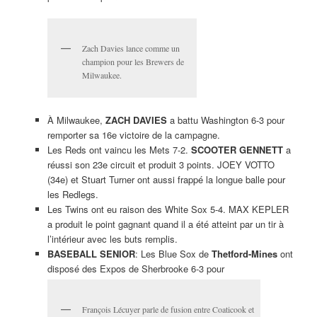
Zach Davies lance comme un
champion pour les Brewers de
Milwaukee.
À Milwaukee,
ZACH DAVIES
a battu Washington 6-3 pour
remporter sa 16e victoire de la campagne.
Les Reds ont vaincu les Mets 7-2.
SCOOTER GENNETT
a
réussi son 23e circuit et produit 3 points. JOEY VOTTO
(34e) et Stuart Turner ont aussi frappé la longue balle pour
les Redlegs.
Les Twins ont eu raison des White Sox 5-4. MAX KEPLER
a produit le point gagnant quand il a été atteint par un tir à
l’intérieur avec les buts remplis.
BASEBALL SENIOR
: Les Blue Sox de
Thetford-Mines
ont
disposé des Expos de Sherbrooke 6-3 pour
François Lécuyer parle de fusion entre Coaticook et