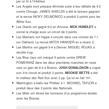
par un tir à l’intérieur.
Les Angels sont presque éliminés suite à leur défaite de 4-2
contre Chicago. JAMES SHIELDS a été le lanceur gagnant
et la recrue NICKY DELMONICO a produit 2 points pour les
White Sox.
Les Giants ont gagné 9-2 en Arizona.
NICK HUNDLEY
a
sonné la charge avec un circuit de 3 points.
Les Mariners ont frappé 4 circuits dans une victoire de 7-1
sur Oakland. La recrue MITCH HANIGER en a réussi 2.
Les Marlins ont gagné 5-4 à Denver. MIGUEL ROJAS a
récolté 4 pp.
Les Blue Jays ont marqué 5 points contre DREW
POMERANZ dans les deux premières manches en route
vers un gain de 6-4 à Boston.
JOSH DONALDSON
a cogné
son 31e circuit et produit 3 points.
MOOKIE BETTS
a été
le meilleur des Red Sox avec 2 pp. Ça lui en fait 101.
Washington a battu les Phillies 3-1. MICHAEL TAYLOR a
produit deux des 3 points des Nationals.
Les Mets ont divisé les honneurs d’un programme double
avec les Braves.