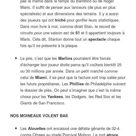
pas le même dans le temps du
Bambino
ou de Roger
Maris. Il suffit de penser aux lanceurs (de plus en plus
spécialisés) et aux dimensions des terrains. Il y a aussi
des joueurs qui ont
triché
pour gonfler leurs statistiques.
Dans mon livre à moi, comme dirait Stan, le record de
circuits pour une saison est de
61
et il appartient toujours à
Maris. Cela dit, Stanton donne tout un
spectacle
chaque
fois qu’il se présente à la plaque.
Le pire, c’est que les
Marlins
pourraient être forcés
d’échanger leur joueur étoile parce qu’il coûtera bientôt 25
ou 30 millions par année. Dans un petit marché comme
celui de
Miami
, il se peut que la facture soit trop salée pour
les futurs propriétaires. Les
Phillies
de Philadelphie suivent
le dossier de près. On peut s’imaginer que c’est la même
chose pour les
Yankees
, les Dodgers, les Red Sox et les
Giants de San Francisco.
NOS MOINEAUX VOLENT BAS
Les
Alouettes
ont encaissé une défaite gênante de 32-4
contre Ottawa au stade Percival Molson. Le mot
atroce