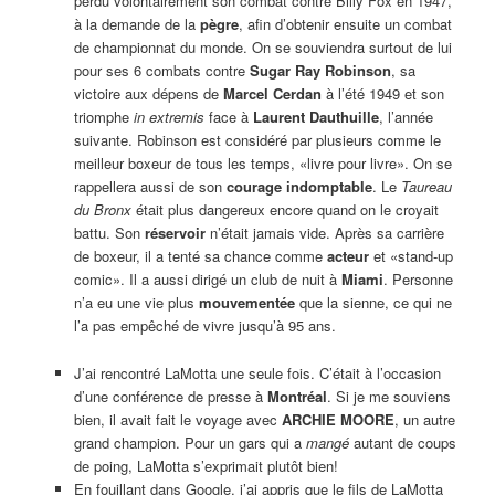
perdu volontairement son combat contre Billy Fox en 1947,
à la demande de la
pègre
, afin d’obtenir ensuite un combat
de championnat du monde. On se souviendra surtout de lui
pour ses 6 combats contre
Sugar Ray Robinson
, sa
victoire aux dépens de
Marcel Cerdan
à l’été 1949 et son
triomphe
in extremis
face à
Laurent Dauthuille
, l’année
suivante. Robinson est considéré par plusieurs comme le
meilleur boxeur de tous les temps, «livre pour livre». On se
rappellera aussi de son
courage indomptable
. Le
Taureau
du Bronx
était plus dangereux encore quand on le croyait
battu. Son
réservoir
n’était jamais vide. Après sa carrière
de boxeur, il a tenté sa chance comme
acteur
et «stand-up
comic». Il a aussi dirigé un club de nuit à
Miami
. Personne
n’a eu une vie plus
mouvementée
que la sienne, ce qui ne
l’a pas empêché de vivre jusqu’à 95 ans.
J’ai rencontré LaMotta une seule fois. C’était à l’occasion
d’une conférence de presse à
Montréal
. Si je me souviens
bien, il avait fait le voyage avec
ARCHIE MOORE
, un autre
grand champion. Pour un gars qui a
mangé
autant de coups
de poing, LaMotta s’exprimait plutôt bien!
En fouillant dans Google, j’ai appris que le fils de LaMotta