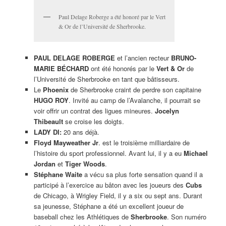
Paul Delage Roberge a été honoré par le Vert
& Or de l’Université de Sherbrooke.
PAUL DELAGE ROBERGE
et l’ancien recteur
BRUNO-
MARIE BÉCHARD
ont été honorés par le
Vert & Or
de
l’Université de Sherbrooke en tant que bâtisseurs.
Le
Phoenix
de Sherbrooke craint de perdre son capitaine
HUGO ROY
. Invité au camp de l’Avalanche, il pourrait se
voir offrir un contrat des ligues mineures.
Jocelyn
Thibeault
se croise les doigts.
LADY DI:
20 ans déjà.
Floyd Mayweather Jr
. est le troisième milliardaire de
l’histoire du sport professionnel. Avant lui, il y a eu
Michael
Jordan
et
Tiger Woods
.
Stéphane Waite
a vécu sa plus forte sensation quand il a
participé à l’exercice au bâton avec les joueurs des
Cubs
de Chicago, à Wrigley Field, il y a six ou sept ans. Durant
sa jeunesse, Stéphane a été un excellent joueur de
baseball chez les Athlétiques de
Sherbrooke
. Son numéro