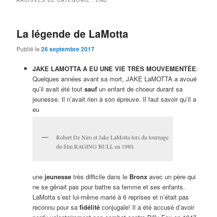
ARCHIVES DE CATÉGORIE :
LNB
La légende de LaMotta
Publié le
26 septembre 2017
JAKE LAMOTTA A EU UNE VIE TRÈS MOUVEMENTÉE
:
Quelques années avant sa mort, JAKE LaMOTTA a avoué
qu’il avait été tout
sauf
un enfant de choeur durant sa
jeunesse. Il n’avait rien à son épreuve. Il faut savoir qu’il a
eu
Robert De Niro et Jake LaMotta lors du tournage
du film RAGING BULL en 1980.
une
jeunesse
très difficile dans le
Bronx
avec un père qui
ne se gênait pas pour battre sa femme et ses enfants.
LaMotta s’est lui-même marié à 6 reprises et n’était pas
reconnu pour sa
fidélité
conjugale! Il a été accusé d’avoir