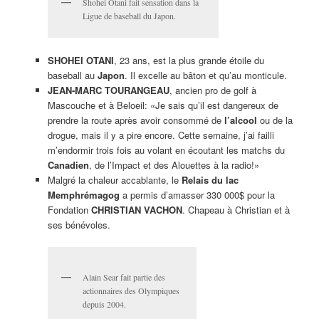
Shohei Otani fait sensation dans la
Ligue de baseball du Japon.
SHOHEI OTANI
, 23 ans, est la plus grande étoile du
baseball au
Japon
. Il excelle au bâton et qu’au monticule.
JEAN-MARC TOURANGEAU
, ancien pro de golf à
Mascouche et à Beloeil: «Je sais qu’il est dangereux de
prendre la route après avoir consommé de
l’alcool
ou de la
drogue, mais il y a pire encore. Cette semaine, j’ai failli
m’endormir trois fois au volant en écoutant les matchs du
Canadien
, de l’Impact et des Alouettes à la radio!»
Malgré la chaleur accablante, le
Relais du lac
Memphrémagog
a permis d’amasser 330 000$ pour la
Fondation
CHRISTIAN VACHON
. Chapeau à Christian et à
ses bénévoles.
Alain Sear fait partie des
actionnaires des Olympiques
depuis 2004.