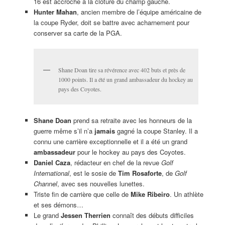
16 est accroché à la clôture du champ gauche.
Hunter Mahan
, ancien membre de l’équipe américaine de
la coupe Ryder, doit se battre avec acharnement pour
conserver sa carte de la PGA.
Shane Doan tire sa révérence avec 402 buts et près de
1000 points. Il a été un grand ambassadeur du hockey au
pays des Coyotes.
Shane Doan
prend sa retraite avec les honneurs de la
guerre même s’il n’a
jamais
gagné la coupe Stanley. Il a
connu une carrière exceptionnelle et il a été un grand
ambassadeur
pour le hockey au pays des Coyotes.
Daniel Caza
, rédacteur en chef de la revue
Golf
International
, est le sosie de
Tim Rosaforte
, de
Golf
Channel
, avec ses nouvelles lunettes.
Triste fin de carrière que celle de
Mike Ribeiro
. Un athlète
et ses démons…
Le grand
Jessen Therrien
connaît des débuts difficiles