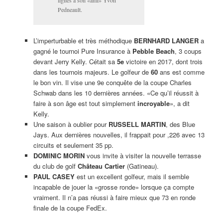
Pedneault.
L’imperturbable et très méthodique
BERNHARD LANGER
a
gagné le tournoi Pure Insurance à
Pebble Beach
, 3 coups
devant Jerry Kelly. Cétait sa
5e
victoire en 2017, dont trois
dans les tournois majeurs. Le golfeur de
60
ans est comme
le bon vin. Il vise une 9e conquête de la coupe Charles
Schwab dans les 10 dernières années. «Ce qu’il réussit à
faire à son âge est tout simplement
incroyable
», a dit
Kelly.
Une saison à oublier pour
RUSSELL MARTIN
, des Blue
Jays. Aux dernières nouvelles, il frappait pour ,226 avec 13
circuits et seulement 35 pp.
DOMINIC MORIN
vous invite à visiter la nouvelle terrasse
du club de golf
Château Cartier
(Gatineau).
PAUL CASEY
est un excellent golfeur, mais il semble
incapable de jouer la «grosse ronde» lorsque ça compte
vraiment. Il n’a pas réussi à faire mieux que 73 en ronde
finale de la coupe FedEx.