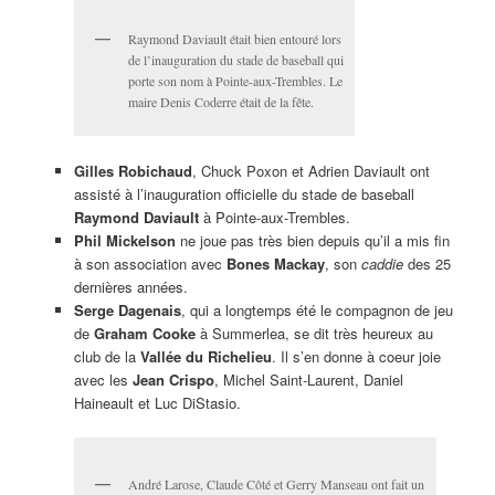
Raymond Daviault était bien entouré lors
de l’inauguration du stade de baseball qui
porte son nom à Pointe-aux-Trembles. Le
maire Denis Coderre était de la fête.
Gilles Robichaud
, Chuck Poxon et Adrien Daviault ont
assisté à l’inauguration officielle du stade de baseball
Raymond Daviault
à Pointe-aux-Trembles.
Phil Mickelson
ne joue pas très bien depuis qu’il a mis fin
à son association avec
Bones Mackay
, son
caddie
des 25
dernières années.
Serge Dagenais
, qui a longtemps été le compagnon de jeu
de
Graham Cooke
à Summerlea, se dit très heureux au
club de la
Vallée du Richelieu
. Il s’en donne à coeur joie
avec les
Jean Crispo
, Michel Saint-Laurent, Daniel
Haineault et Luc DiStasio.
André Larose, Claude Côté et Gerry Manseau ont fait un