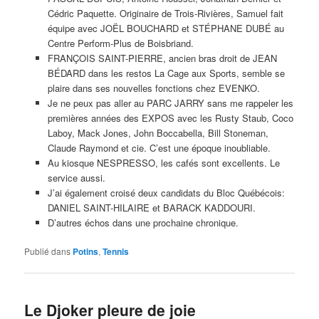
entraîneurs et tous ceux qui l’ont aidé à gravir les échelons pour
atteindre un tel statut.
De son côté, Federer a dit: «C’est toujours difficile physiquement
de jouer contre Novak. J’ai du mal à croire que je me suis rendu
au cinquième set. J’ai eu beaucoup de plaisir durant ce tournoi et
je compte vous revoir l’an prochain».
Federer tirait de l’arrière 2-5 dans le quatrième set, mais il n’a
jamais abandonné. Il a résisté à deux balles de championnat et il
a gagné cinq parties de suite pour pousser le match à la limite.
On aurait dit qu’il avait 20 ans. La foule du All England Club était
évidemment derrière lui, tout en sachant reconnaître l’immense
talent de son adversaire.
Federer déteste la défaite au plus haut point, mais sait y faire
face en champion. Il a maintenant une fiche de 7-2 en finale de
Wimbledon. La victoire de Djokovic était sa deuxième. Il a aussi
gagné en 2011, mais il a perdu contre Andy Murray l’an passé.
Ainsi donc, Novak Djokovic est le nouveau champion de