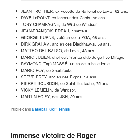
MARIO ROY, de Sherbrooke.
STEVE FREY, ancien des Expos, 54 ans.
PIERRE BOURDON, de Saint-Eustache, 75 ans.
VICKY LEMELIN, de Windsor.
MARTIN FOISY, des JSH, 39 ans.
Publié dans
Baseball
,
Golf
,
Tennis
Immense victoire de Roger
Federer
Publié le
29 janvier 2017
Il bat Nadal en 5 sets pour gagner les Internationaux
d’Australie
À 35 ans,
Roger Federer
trouvé le moyen de gagner la finale
des Internationaux d’Australie devant son grand rival
Rafael
Nadal
.