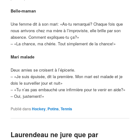
demi de Canadiens avaient pratiqué le tennis en 2014, soit
une augmentation de 32% par rapport à 2012. Bien sûr, la
COUPE ROGERS attire chaque année des milliers de
visiteurs dans la métropole, ce qui signifie un apport
économique très important.
Richard Legendre a longtemps
été patron des Internationaux de
tennis du Canada avant de céder
le flambeau à son ami Eugène
Lapierre.
RICHARD LEGENDRE, ancien patron des Internationaux
de tennis de Montréal, est impliqué plus que jamais dans
l’aventure de L’IMPACT DE MONTRÉAL et il a hâte
d’assister au premier match de DIDIER DROGBA. «Il n’y a
pas de meilleur marketing qu’un joueur étoile», dit l’homme
de confiance de JOEY SAPUTO.
Parmi les têtes d’affiche au cocktail d’ouverture, il y avait