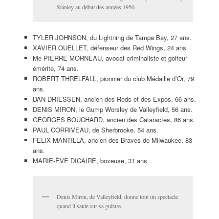
DENIS MIRON, le Gump Worsley de Valleyfield, 56 ans.
GEORGES BOUCHARD, ancien des Cataractes, 86 ans.
PAUL CORRIVEAU, de Sherbrooke, 54 ans.
FELIX MANTILLA, ancien des Braves de Milwaukee, 83
ans.
MARIE-ÈVE DICAIRE, boxeuse, 31 ans.
Denis Miron, de Valleyfield, donne tout un spectacle
quand il saute sur sa guitare.
JEAN TROTTIER, ex-vedette du National de Laval, 62 ans.
DAVE LaPOINT, ex-lanceur des Cards, 58 ans.
TONY CHAMPAGNE, de Wild de Windsor.
JEAN-FRANÇOIS BREAU, chanteur.
GEORGE BURNS, vétéran de la PGA, 68 ans.
DIRK GRAHAM, ancien des Blackhawks, 58 ans.
MATTEO DEL BALSO, de Laval, 48 ans.
MARIO JULIEN, chef cuisinier au club de golf Le Mirage.
RAYMOND (Top) MASSÉ, un as de la balle lente.