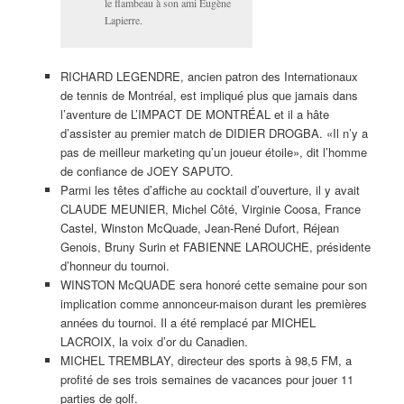
service aussi.
J’ai également croisé deux candidats du Bloc Québécois:
DANIEL SAINT-HILAIRE et BARACK KADDOURI.
D’autres échos dans une prochaine chronique.
Publié dans
Potins
,
Tennis
Le Djoker pleure de joie
après avoir battu Federer en
cinq sets
Publié le
7 juillet 2014
Un match de tennis comme celui qui a opposé Roger Federer à
Novak Djokovic en finale de Wimbledon vaut n’importe quel autre
spectacle dans le monde du sport.
Les deux joueurs se sont renvoyé la balle de façon magnifique
durant environ quatre heures. C’est finalement le
Djoker
qui a