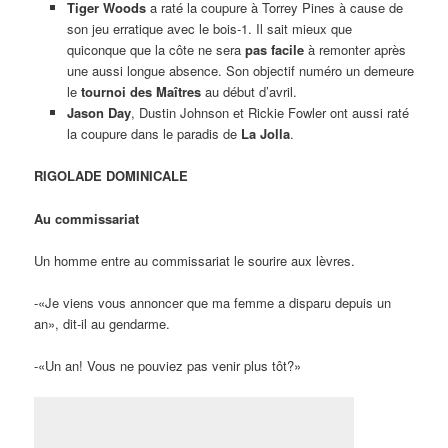
«Tu sais, maman, il n’est pas si méchant que ça. Quand je lui ai
dit que je retournais vivre chez ma mère, il a appelé un taxi et il a
même réglé la note».
Le perroquet muet
De passage à Paris, un Anglais achète un perroquet. Une
semaine plus tard, le vendeur reçoit, de Londres, une lettre du
client qui se plaint d’avoir été abusé. Son perroquet ne parle pas!
Consciencieux, le vendeur s’en va immédiatement à Londres
pour vérifier.
Un perroquet muet?
Il s’approche de la cage et dit: «Alors, Coco? T’as perdu ta
langue?»
Et le perroquet de répondre: «Dis-moi donc une chose, mon ami.