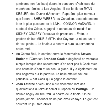
RIGOLADE DOMINICALE
Au commissariat
Un homme entre au commissariat le sourire aux lèvres.
-«Je viens vous annoncer que ma femme a disparu depuis un
an», dit-il au gendarme.
-«Un an! Vous ne pouviez pas venir plus tôt?»
Nouveau jeu pour les enfants: Bâtissez votre propre
mur!
-«Non, c’était trop beau. Je n’osais pas y croire!»
Jeune mariée
Une jeune mariée sanglote dans les bras de sa mère.