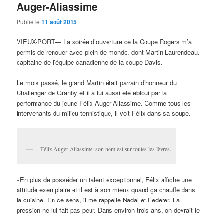
CLAUDE MEUNIER, Michel Côté, Virginie Coosa, France
Castel, Winston McQuade, Jean-René Dufort, Réjean
Genois, Bruny Surin et FABIENNE LAROUCHE, présidente
d’honneur du tournoi.
WINSTON McQUADE sera honoré cette semaine pour son
implication comme annonceur-maison durant les premières
années du tournoi. Il a été remplacé par MICHEL
LACROIX, la voix d’or du Canadien.
MICHEL TREMBLAY, directeur des sports à 98,5 FM, a
profité de ses trois semaines de vacances pour jouer 11
parties de golf.
GAËL MONFILS et JO-WILFRID TSONGA ne sont pas
seulement de très bons joueurs de tennis. Ils savent aussi
quoi faire avec un ballon.
MARTIN LAURENDEAU voyage plus que jamais à travers
le monde. Il se dit chanceux d’avoir sa belle MARIE-NOËL
«garder le fort et s’occuper de la paperasse».
RÉJEAN LÉVESQUE était fier de m’offrir le 100e numéro
de la revue TENNIS MAG.
Dans le local réservé au club MÉDAILLE D’OR, j’ai revu
avec plaisir ROBERT LABELLE, président d’Importations
Activin, le juge de boxe RICHARD DE CARUFEL, le