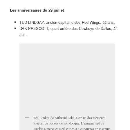
Les anniversaires du 29 juillet
TED LINDSAY, ancien capitaine des Red Wings, 92 ans.
DAK PRESCOTT, quart-arrière des Cowboys de Dallas, 24
ans.
Ted Linday, de Kirkland Lake, a été un des meilleurs
joueurs de hockey de son époque. L’ennemi juré du
Rocket a mené les Red Wings à 4 conquêtes de la coupe
Stanley au début des années 1950.
TYLER JOHNSON, du Lightning de Tampa Bay, 27 ans.
XAVIER OUELLET, défenseur des Red Wings, 24 ans.
Me PIERRE MORNEAU, avocat criminaliste et golfeur
émérite, 74 ans.
ROBERT THRELFALL, pionnier du club Médaille d’Or, 79
ans.
DAN DRIESSEN, ancien des Reds et des Expos, 66 ans.