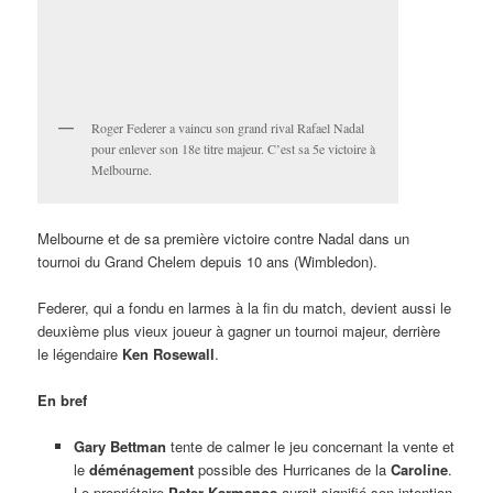
le
déménagement
possible des Hurricanes de la
Caroline
.
Le propriétaire
Peter Karmanos
aurait signifié son intention
de vendre l’équipe si l’offre était satisfaisante. Les
Hurricanes ont gagné le coupe Stanley en 2006 (grâce à
Cam Ward), mais
Raleigh
n’a jamais été et ne sera jamais
une grande ville de hockey. À suivre…
Connor McDavid, des Oilers, est le patineur le plus
rapide de la LNH.
Au week-end des Étoiles
: RYKER KESLER, 6 ans, a fait
rire tout le monde en déjouant CAREY PRICE entre les
jambières (en fusillade) durant le concours d’habiletés du
match des étoiles à Los Angeles. Il est le fils de RYAN
KESLER, des Ducks d’Anaheim. Papa était plus nerveux
que fiston… SHEA WEBER, du Canadien, possède encore
le tir le plus puissant de la LNH… CONNOR McDAVID, le
surdoué des Oilers, a gagné le concours de rapidité et
SIDNEY CROSBY l’épreuve de précision… Enfin, le