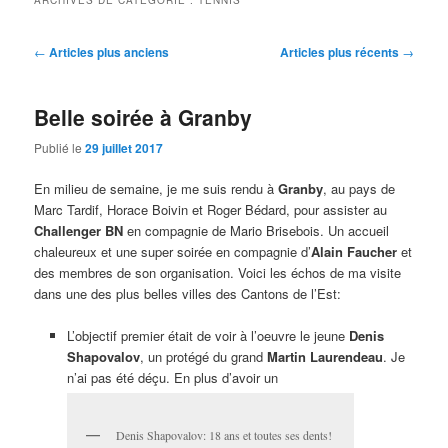
ARCHIVES DE CATÉGORIE :
TENNIS
Navigation
←
Articles plus anciens
Articles plus récents
→
des
articles
Belle soirée à Granby
Publié le
29 juillet 2017
En milieu de semaine, je me suis rendu à
Granby
, au pays de
Marc Tardif, Horace Boivin et Roger Bédard, pour assister au
Challenger BN
en compagnie de Mario Brisebois. Un accueil
chaleureux et une super soirée en compagnie d’
Alain Faucher
et
des membres de son organisation. Voici les échos de ma visite
dans une des plus belles villes des Cantons de l’Est:
L’objectif premier était de voir à l’oeuvre le jeune
Denis
Shapovalov
, un protégé du grand
Martin Laurendeau
. Je
n’ai pas été déçu. En plus d’avoir un
Denis Shapovalov: 18 ans et toutes ses dents!