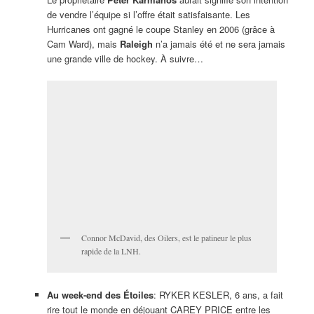
gardien de but MIKE SMITH, des Coyotes, a réussi un tir
de 188 pieds… Le finale à 3 contre 3 aura lieu dimanche
après-midi.
Au Centre Bell, le combat entre le Montréalais
Steven
Butler
et l’Ontarien
Brandon Cook
a dégénéré en véritable
cirque
lorsque des spectateurs s’en sont pris à Cook avec
une bouteille d’eau et un seau à glace. Il y a également eu
des bagarres sur le parterre. La belle affaire! Ah! oui,
j’oubliais. C’est Cook qui a gagné le combat.
Jean Laforce
a vécu une autre déception lors des
qualifications du circuit senior européen au
Portugal
. Un
double-bogey au 18e trou l’a écarté de la finale. On ne
pourra jamais l’accuser de ne pas avoir essayé. Le golf est
souvent un jeu très
cruel
.
Tiger Woods
a raté la coupure à Torrey Pines à cause de
son jeu erratique avec le bois-1. Il sait mieux que
quiconque que la côte ne sera
pas facile
à remonter après
une aussi longue absence. Son objectif numéro un demeure
le
tournoi des Maîtres
au début d’avril.
Jason Day
, Dustin Johnson et Rickie Fowler ont aussi raté
la coupure dans le paradis de
La Jolla
.