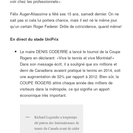
photographe GILLES CORBEIL ainsi que LISE et CLAUDE
FLEURENT, de l’Auberge Watel à Sainte-Agathe.
Robert Labelle. Le vin, lui y connaît ça!
Il y avait aussi le jeune SAMUEL OUELLETTE, préparateur
physique de plusieurs joueurs de la Ligue nationale, dont
PASCAL DUPUIS, Antoine Roussel, Jonathan Bernier et
Cédric Paquette. Originaire de Trois-Rivières, Samuel fait
équipe avec JOËL BOUCHARD et STÉPHANE DUBÉ au
Centre Perform-Plus de Boisbriand.
FRANÇOIS SAINT-PIERRE, ancien bras droit de JEAN
BÉDARD dans les restos La Cage aux Sports, semble se
plaire dans ses nouvelles fonctions chez EVENKO.
Je ne peux pas aller au PARC JARRY sans me rappeler les
premières années des EXPOS avec les Rusty Staub, Coco
Laboy, Mack Jones, John Boccabella, Bill Stoneman,
Claude Raymond et cie. C’est une époque inoubliable.
Au kiosque NESPRESSO, les cafés sont excellents. Le