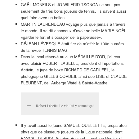
gagné de justesse après avoir vu son adversaire puiser au plus
profond de lui-même pour renverser la vapeur au 4e set. Après
avoir marqué le dernier point, il s’est écroulé au sol pour
embrasser le gazon londonien et remercier le ciel.
Pleurant de joie, Djokovic a déclaré: «Roger est un très grand
champion et un exemple à suivre pour tout le monde. Je le
remercie de m’avoir laissé gagner aujourd’hui! Il est toujours à
son mieux quand ça compte vraiment. Il a fallu que je me
ressaisisse rapidement après avoir échappé le quatrième set. Je
suis tellement heureux de gagner à Wimbledon. C’est le plus
fameux tournoi de tennis».
Novak Djokovic était fou de joie après avoir battu
Roger Federer en finale de Wimbledon. Les deux
hommes ont offert un spectacle extraordinaire.
Bientôt papa, Djokovic a dédié sa victoire à sa future femme et à
leur premier enfant. Il a aussi remercié sa famille, ses