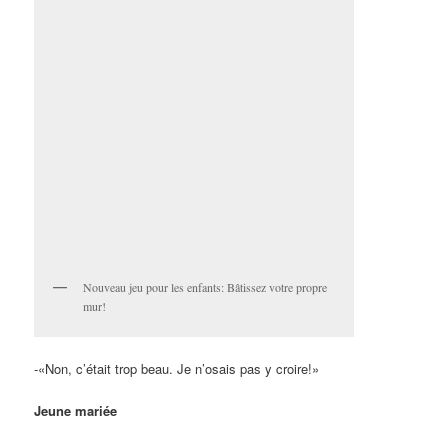
Tu es capable, toi, d’apprendre l’anglais en une semaine?»
L’auto de qui?
Au bar, deux amis discutent de choses et d’autres.
– «Dis-moi, c’est ta voiture là, près de l’entrée?»
– «Oui et non».
– «Comment ça?»
– «Pour les courses, c’est celle de ma femme. Pour aller veiller,
c’est celle de ma fille. Pour le football, c’est celle de mon fils. Et
pour le plein d’essence, c’est la mienne».
Belle-maman
Une femme dit à son mari: «As-tu remarqué? Chaque fois que
nous arrivons chez ma mère à l’improviste, elle brille par son
absence. Comment expliques-tu ça?»
– «La chance, ma chérie. Tout simplement de la chance!»
Mari malade
Deux amies se croisent à l’épicerie.