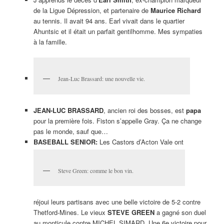
de la Ligue Dépression, et partenaire de
Maurice Richard
au tennis. Il avait 94 ans. Earl vivait dans le quartier
Ahuntsic et il était un parfait gentilhomme. Mes sympaties
à la famille.
Jean-Luc Brassard: une nouvelle vie.
JEAN-LUC BRASSARD
, ancien roi des bosses, est
papa
pour la première fois. Fiston s’appelle Gray. Ça ne change
pas le monde, sauf que…
BASEBALL SENIOR:
Les Castors d’Acton Vale ont
Steve Green: comme le bon vin.
réjoui leurs partisans avec une belle victoire de 5-2 contre
Thetford-Mines. Le vieux
STEVE GREEN
a gagné son duel
au monticule contre MICHEL SIMARD. Une 6e victoire pour