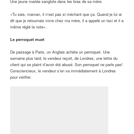
– «Je suis épuisée, dit la première. Mon mari est malade et je
dois le surveiller jour et nuit»
– «Tu n’as pas embauché une infirmière pour te venir en aide?»
– Oui, justement!»
Publié dans
Hockey
,
Potins
,
Tennis
Laurendeau ne jure que par
Auger-Aliassime
Publié le
11 août 2015
VIEUX-PORT— La soirée d’ouverture de la Coupe Rogers m’a
permis de renouer avec plein de monde, dont Martin Laurendeau,
capitaine de l’équipe canadienne de la coupe Davis.
Le mois passé, le grand Martin était parrain d’honneur du
Challenger de Granby et il a lui aussi été ébloui par la
performance du jeune Félix Auger-Aliassime. Comme tous les