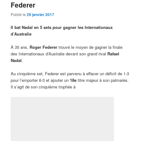
Au cinquième set, Federer est parvenu à effacer un déficit de 1-3
pour l’emporter 6-3 et ajouter un
18e
titre majeur à son palmarès.
Il s’agit de son cinquième trophée à
Roger Federer a vaincu son grand rival Rafael Nadal
pour enlever son 18e titre majeur. C’est sa 5e victoire à
Melbourne.
Melbourne et de sa première victoire contre Nadal dans un
tournoi du Grand Chelem depuis 10 ans (Wimbledon).
Federer, qui a fondu en larmes à la fin du match, devient aussi le
deuxième plus vieux joueur à gagner un tournoi majeur, derrière
le légendaire
Ken Rosewall
.
En bref
Gary Bettman
tente de calmer le jeu concernant la vente et