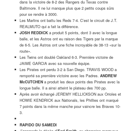
dans la victoire de 8-2 des Rangers du Texas contre
Baltimore. Il ne lui manque plus que 2 petits coups sûrs
pour se rendre à 3000.
Les Marlins ont battu les Reds 7-4. C’est le circuit de J.T.
REALMUTO qui a fait la différence.
JOSH REDDICK
a produit 5 points, dont 3 avec la longue
balle, et les Astros ont eu raison des Tigers par la marque
de 6-5. Les Astros ont une fiche incroyable de 38-13 «sur la
route».
Les Twins ont doublé Oakland 6-3. Première victoire de
JAIME GARCIA avec sa nouvelle équipe.
Les Pirates ont perdu 3-2 à San Diego. TRAVIS WOOD a
remporté sa première victoire avec les Padres.
ANDREW
McCUTCHEN
a produit les deux points des Pirates avec la
longue balle. Il a ainsi atteint le plateau des 700 pp.
Après avoir échangé JEREMY HELLICKSON aux Orioles et
HOWIE KENDRICK aux Nationals, les Phillies ont marqué
7 points dans la même manche pour vaincre les Braves 10-
3.
RAPIDO DU SAMEDI
J’apprends le décès d’
Earl Smith
, ex-champion marqueur