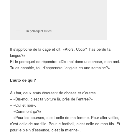
intervenants du milieu tennistique, il voit Félix dans sa soupe.
Félix Auger-Aliassime: son nom est sur toutes les lèvres.
«En plus de posséder un talent exceptionnel, Félix affiche une
attitude exemplaire et il est à son mieux quand ça chauffe dans
la cuisine. En ce sens, il me rappelle Nadal et Federer. La
pression ne lui fait pas peur. Dans environ trois ans, on devrait le
voir chez les professionnels».
Félix Auger-Aliassime a fêté ses 15 ans, samedi dernier. On ne
sait pas si cela lui portera chance, mais il est né le même jour
qu’un certain Roger Federer. Drôle de coïncidence, quand même!
En direct du stade UniPrix
Le maire DENIS CODERRE a lancé le tournoi de la Coupe
Rogers en déclarant: «Vive le tennis et vive Montréal!»
Dans son message écrit, il a souligné que six millions et