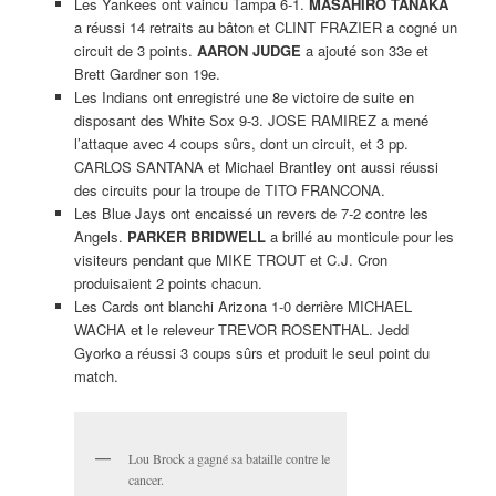
Les Yankees ont vaincu Tampa 6-1.
MASAHIRO TANAKA
a réussi 14 retraits au bâton et CLINT FRAZIER a cogné un
circuit de 3 points.
AARON JUDGE
a ajouté son 33e et
Brett Gardner son 19e.
Les Indians ont enregistré une 8e victoire de suite en
disposant des White Sox 9-3. JOSE RAMIREZ a mené
l’attaque avec 4 coups sûrs, dont un circuit, et 3 pp.
CARLOS SANTANA et Michael Brantley ont aussi réussi
des circuits pour la troupe de TITO FRANCONA.
Les Blue Jays ont encaissé un revers de 7-2 contre les
Angels.
PARKER BRIDWELL
a brillé au monticule pour les
visiteurs pendant que MIKE TROUT et C.J. Cron
produisaient 2 points chacun.
Les Cards ont blanchi Arizona 1-0 derrière MICHAEL
WACHA et le releveur TREVOR ROSENTHAL. Jedd
Gyorko a réussi 3 coups sûrs et produit le seul point du
match.
Lou Brock a gagné sa bataille contre le
cancer.