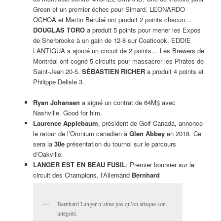
Green et un premier échec pour Simard. LEONARDO
OCHOA et Martin Bérubé ont produit 2 points chacun…
DOUGLAS TORO
a produit 5 points pour mener les Expos
de Sherbrooke à un gain de 12-8 sur Coaticook. EDDIE
LANTIGUA a ajouté un circuit de 2 points… Les Brewers de
Montréal ont cogné 5 circuits pour massacrer les Pirates de
Saint-Jean 20-5.
SÉBASTIEN RICHER
a produit 4 points et
Philippe Delisle 3.
Ryan Johansen
a signé un contrat de 64M$ avec
Nashville. Good for him.
Laurence Applebaum
, président de Golf Canada, annonce
le retour de l’Omnium canadien à
Glen Abbey
en 2018. Ce
sera la
30e
présentation du tournoi sur le parcours
d’Oakville.
LANGER EST EN BEAU FUSIL
: Premier boursier sur le
circuit des Champions, l’Allemand
Bernhard
Bernhard Langer n’aime pas qu’on attaque son
intégrité.