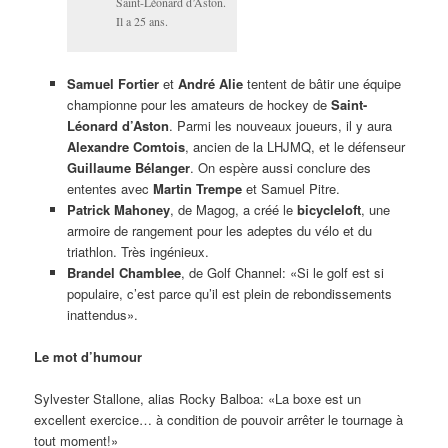
Saint-Léonard d’Aston.
Il a 25 ans.
Samuel Fortier
et
André Alie
tentent de bâtir une équipe
championne pour les amateurs de hockey de
Saint-
Léonard d’Aston
. Parmi les nouveaux joueurs, il y aura
Alexandre Comtois
, ancien de la LHJMQ, et le défenseur
Guillaume Bélanger
. On espère aussi conclure des
ententes avec
Martin Trempe
et Samuel Pitre.
Patrick Mahoney
, de Magog, a créé le
bicycleloft
, une
armoire de rangement pour les adeptes du vélo et du
triathlon. Très ingénieux.
Brandel Chamblee
, de Golf Channel: «Si le golf est si
populaire, c’est parce qu’il est plein de rebondissements
inattendus».
Le mot d’humour
Sylvester Stallone, alias Rocky Balboa: «La boxe est un
excellent exercice… à condition de pouvoir arrêter le tournage à
tout moment!»