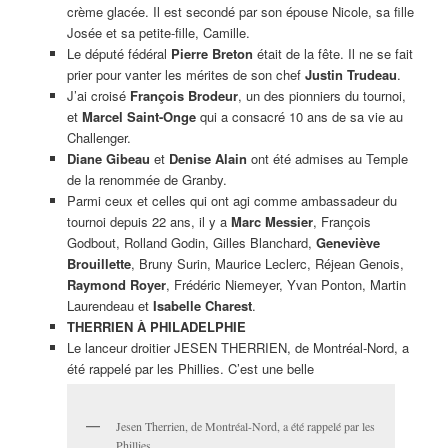
crème glacée. Il est secondé par son épouse Nicole, sa fille
Josée et sa petite-fille, Camille.
Le député fédéral
Pierre Breton
était de la fête. Il ne se fait
prier pour vanter les mérites de son chef
Justin Trudeau
.
J’ai croisé
François Brodeur
, un des pionniers du tournoi,
et
Marcel Saint-Onge
qui a consacré 10 ans de sa vie au
Challenger.
Diane Gibeau
et
Denise Alain
ont été admises au Temple
de la renommée de Granby.
Parmi ceux et celles qui ont agi comme ambassadeur du
tournoi depuis 22 ans, il y a
Marc Messier
, François
Godbout, Rolland Godin, Gilles Blanchard,
Geneviève
Brouillette
, Bruny Surin, Maurice Leclerc, Réjean Genois,
Raymond Royer
, Frédéric Niemeyer, Yvan Ponton, Martin
Laurendeau et
Isabelle Charest
.
THERRIEN À PHILADELPHIE
Le lanceur droitier JESEN THERRIEN, de Montréal-Nord, a
été rappelé par les Phillies. C’est une belle
Jesen Therrien, de Montréal-Nord, a été rappelé par les
Phillies.