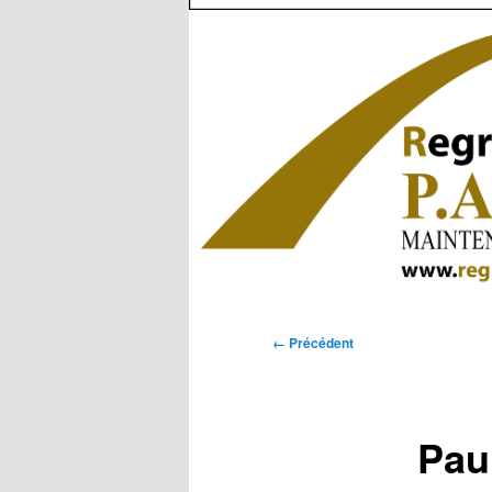
Navigation
← Précédent
des
images
Pau