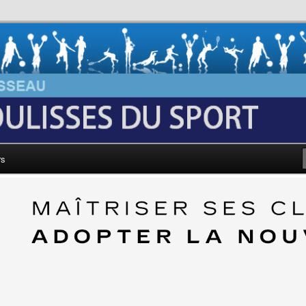
au: Les Coulisses du Sport
rs