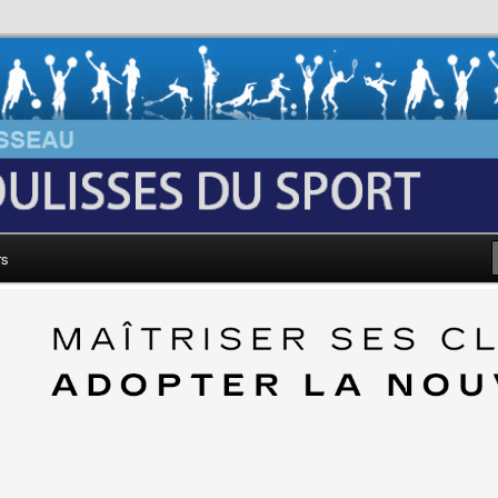
au: Les Coulisses du Sport
rs