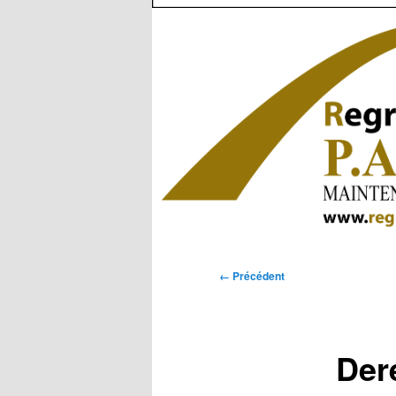
Navigation
← Précédent
des
images
Der