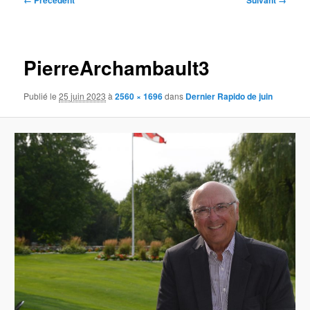
← Précédent
Suivant →
des
images
PierreArchambault3
Publié le
25 juin 2023
à
2560 × 1696
dans
Dernier Rapido de juin