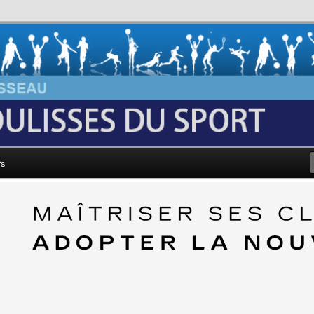
au: Les Coulisses du Sport
rs