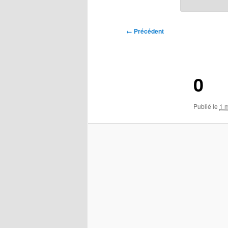
Navigation
← Précédent
des
images
0
Publié le
1 