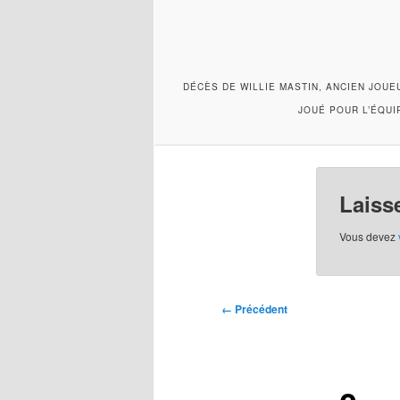
DÉCÈS DE WILLIE MASTIN, ANCIEN JOUE
JOUÉ POUR L’ÉQUI
Laiss
Vous devez
Navigation
← Précédent
des
images